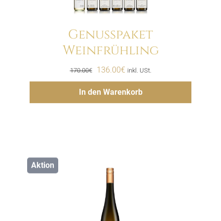
Genusspaket
Weinfrühling
Menge
Ursprünglicher
Aktueller
136.00
€
170.00
€
inkl. USt.
Preis
Preis
Hinzufügen
In den Warenkorb
war:
ist:
170.00€
136.00€.
Aktion