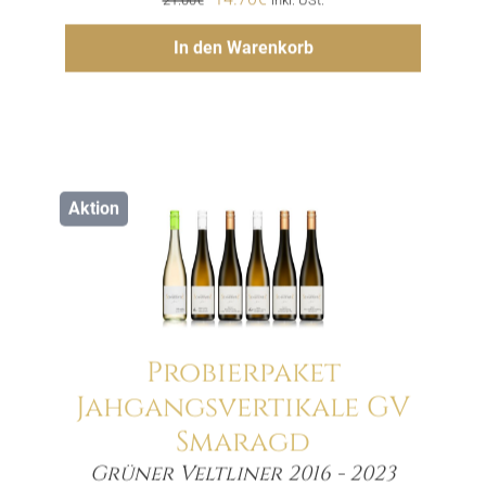
Preis
Preis
Hinzufügen
In den Warenkorb
war:
ist:
21.00€
14.70€.
Aktion
Probierpaket
Jahgangsvertikale GV
Smaragd
Menge
Grüner Veltliner 2016 - 2023