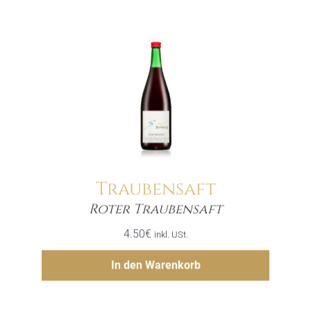
Traubensaft
Menge
Roter Traubensaft
4.50
€
inkl. USt.
Hinzufügen
In den Warenkorb