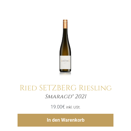
Ried SETZBERG Riesling
Menge
Smaragd® 2021
19.00
€
inkl. USt.
Hinzufügen
In den Warenkorb