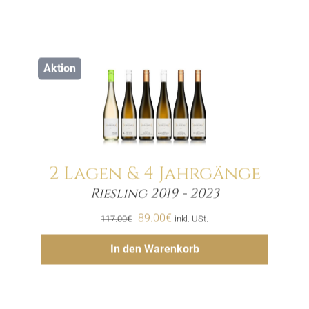
Aktion
2 Lagen & 4 Jahrgänge
Riesling 2019 - 2023
Menge
Ursprünglicher
Aktueller
89.00
€
117.00
€
inkl. USt.
Preis
Preis
Hinzufügen
In den Warenkorb
war:
ist:
117.00€
89.00€.