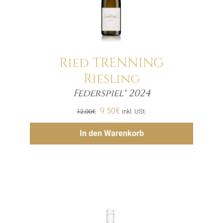
Ried TRENNING
Riesling
Menge
Federspiel® 2024
Ursprünglicher
Aktueller
9.50
€
12.00
€
inkl. USt.
Preis
Preis
Hinzufügen
In den Warenkorb
war:
ist:
12.00€
9.50€.