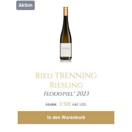
Aktion
Ried TRENNING
Riesling
Menge
Federspiel® 2023
Ursprünglicher
Aktueller
9.50
€
12.00
€
inkl. USt.
Preis
Preis
Hinzufügen
In den Warenkorb
war:
ist:
12.00€
9.50€.