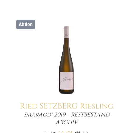
Aktion
Ried SETZBERG Riesling
Smaragd® 2019 - RESTBESTAND
Menge
ARCHIV
Ursprünglicher
Aktueller
14.70
€
21.00
€
inkl. USt.