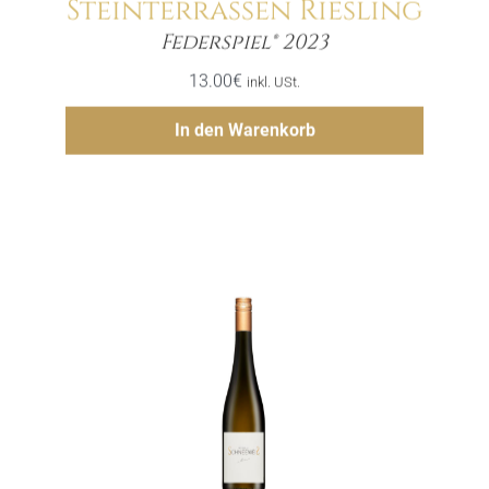
Steinterrassen Riesling
Menge
Federspiel® 2023
13.00
€
inkl. USt.
Hinzufügen
In den Warenkorb