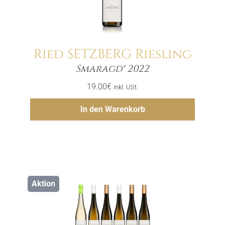
Ried SETZBERG Riesling
Menge
Smaragd® 2022
19.00
€
inkl. USt.
Hinzufügen
In den Warenkorb
Aktion