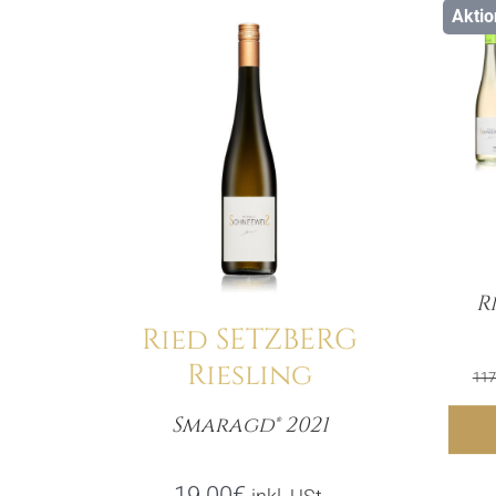
Aktio
Details
R
Ried SETZBERG
Riesling
117
Smaragd® 2021
Menge
19.00
€