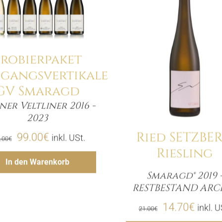
Details
Details
Probierpaket
hgangsvertikale
GV Smaragd
er Veltliner 2016 -
Menge
2023
Ried SETZBE
Ursprünglicher
Aktueller
99.00
€
inkl. USt.
.00
€
Riesling
Preis
Preis
Hinzufügen
In den Warenkorb
war:
ist:
Smaragd® 2019 
Meng
RESTBESTAND ARC
128.00€
99.00€.
Ursprünglich
Aktuel
14.70
€
inkl. U
21.00
€