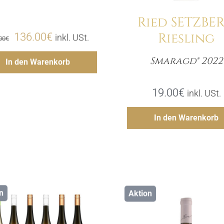
Menge
Ried SETZBE
Riesling
Ursprünglicher
Aktueller
136.00
€
inkl. USt.
00
€
Preis
Preis
Hinzufügen
Smaragd® 2022
In den Warenkorb
Meng
war:
ist:
170.00€
136.00€.
19.00
€
inkl. USt.
Hinzufü
In den Warenkorb
n
Aktion