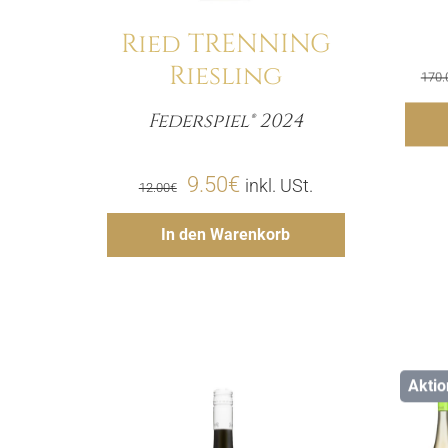
Ried TRENNING
Riesling
170.
Federspiel® 2024
Menge
Ursprünglicher
Aktueller
9.50
€
inkl. USt.
12.00
€
Preis
Preis
Hinzufügen
In den Warenkorb
war:
ist:
12.00€
9.50€.
Aktio
Details