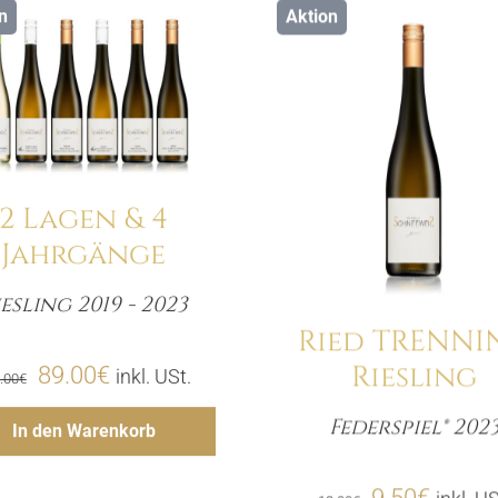
n
Aktion
Details
Details
2 Lagen & 4
Jahrgänge
iesling 2019 - 2023
Menge
Ried TRENNI
Riesling
Ursprünglicher
Aktueller
89.00
€
inkl. USt.
.00
€
Preis
Preis
Hinzufügen
Federspiel® 202
In den Warenkorb
Meng
war:
ist:
117.00€
89.00€.
Ursprünglic
Aktuel
9.50
€