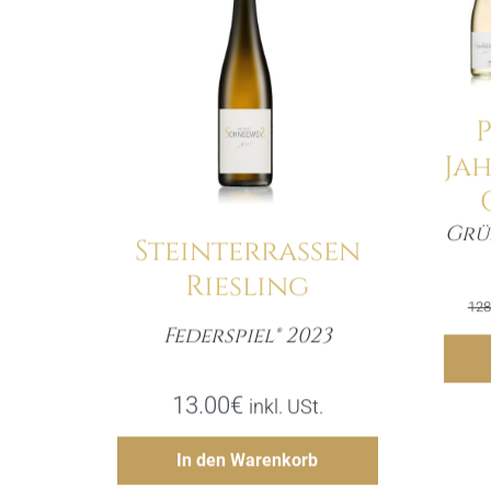
Ja
Grün
Steinterrassen
Riesling
128
Federspiel® 2023
Menge
13.00
€
inkl. USt.
Hinzufügen
In den Warenkorb