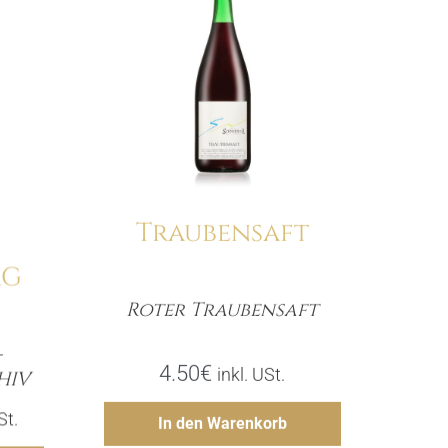
Traubensaft
RG
Roter Traubensaft
Menge
-
e
4.50
€
inkl. USt.
HIV
Hinzufügen
er
ler
St.
In den Warenkorb