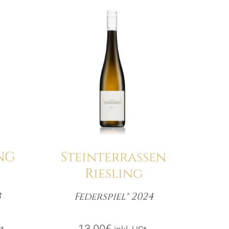
NG
Steinterrassen
Riesling
3
Federspiel® 2024
e
Menge
her
ler