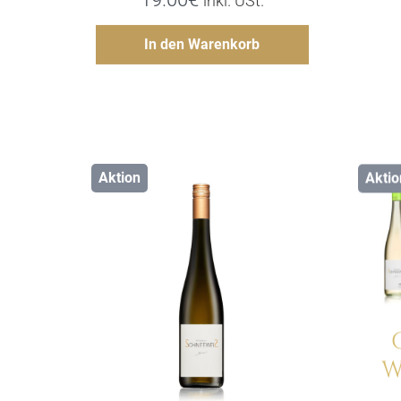
inkl. USt.
Hinzufügen
In den Warenkorb
Aktion
Aktio
Details
W