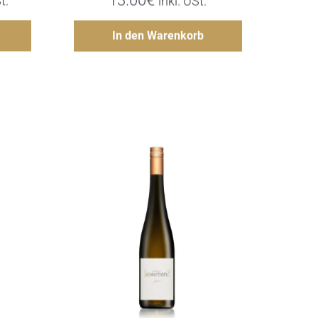
13.00
€
t.
inkl. USt.
gen
Hinzufügen
In den Warenkorb