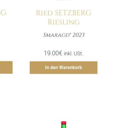
RG
Ried SETZBERG
Riesling
Smaragd® 2023
e
Menge
19.00
€
inkl. USt.
gen
Hinzufügen
In den Warenkorb