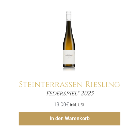
Steinterrassen Riesling
Menge
Federspiel® 2025
13.00
€
inkl. USt.
Hinzufügen
In den Warenkorb