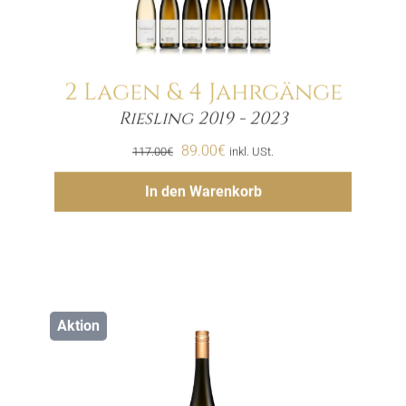
2 Lagen & 4 Jahrgänge
Riesling 2019 - 2023
Menge
Ursprünglicher
Aktueller
89.00
€
117.00
€
inkl. USt.
Preis
Preis
Hinzufügen
In den Warenkorb
war:
ist:
117.00€
89.00€.
Aktion