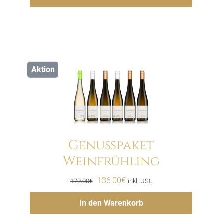
Aktion
Genusspaket
Weinfrühling
Menge
Ursprünglicher
Aktueller
136.00
€
170.00
€
inkl. USt.
Preis
Preis
Hinzufügen
In den Warenkorb
war:
ist:
170.00€
136.00€.