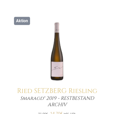
Aktion
Ried SETZBERG Riesling
Smaragd® 2019 - RESTBESTAND
Menge
ARCHIV
Ursprünglicher
Aktueller
14.70
€
21.00
€
inkl. USt.