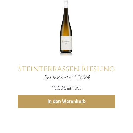
Steinterrassen Riesling
Menge
Federspiel® 2024
13.00
€
inkl. USt.
Hinzufügen
In den Warenkorb