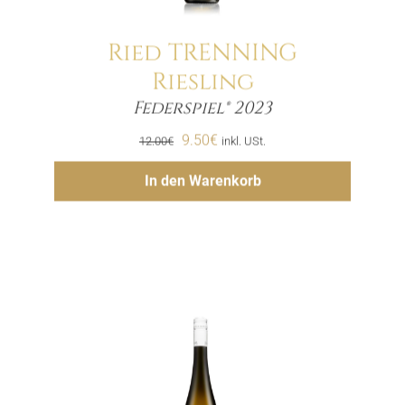
Ried TRENNING
Riesling
Menge
Federspiel® 2023
Ursprünglicher
Aktueller
9.50
€
12.00
€
inkl. USt.
Preis
Preis
Hinzufügen
In den Warenkorb
war:
ist:
12.00€
9.50€.