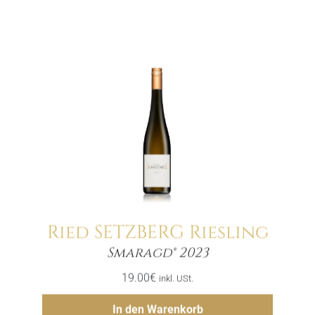
Ried SETZBERG Riesling
Menge
Smaragd® 2023
19.00
€
inkl. USt.
Hinzufügen
In den Warenkorb