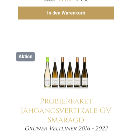
Preis
Preis
Hinzufügen
In den Warenkorb
war:
ist:
21.00€
14.70€.
Aktion
Probierpaket
Jahgangsvertikale GV
Smaragd
Menge
Grüner Veltliner 2016 - 2023