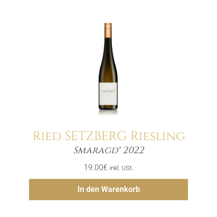
Ried SETZBERG Riesling
Menge
Smaragd® 2022
19.00
€
inkl. USt.
Hinzufügen
In den Warenkorb