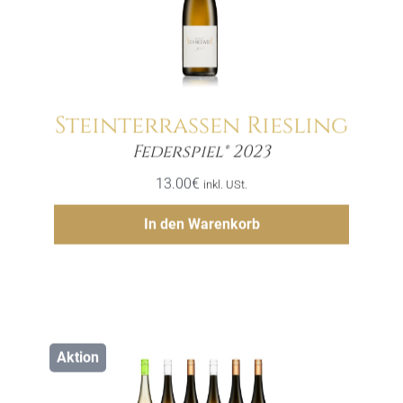
Steinterrassen Riesling
Menge
Federspiel® 2023
13.00
€
inkl. USt.
Hinzufügen
In den Warenkorb
Aktion