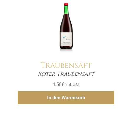
Traubensaft
Menge
Roter Traubensaft
4.50
€
inkl. USt.
Hinzufügen
In den Warenkorb