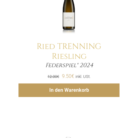
Ried TRENNING
Riesling
Menge
Federspiel® 2024
Ursprünglicher
Aktueller
9.50
€
12.00
€
inkl. USt.
Preis
Preis
Hinzufügen
In den Warenkorb
war:
ist:
12.00€
9.50€.