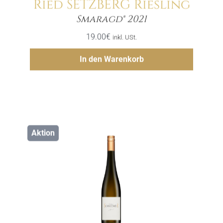
Ried SETZBERG Riesling
Menge
Smaragd® 2021
19.00
€
inkl. USt.
Hinzufügen
In den Warenkorb
Aktion