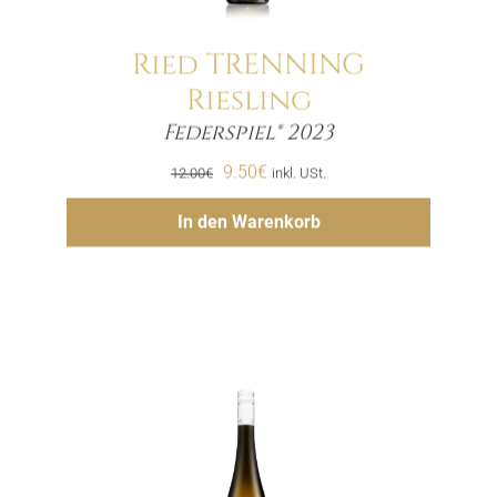
Ried TRENNING
Riesling
Menge
Federspiel® 2023
Ursprünglicher
Aktueller
9.50
€
12.00
€
inkl. USt.
Preis
Preis
Hinzufügen
In den Warenkorb
war:
ist:
12.00€
9.50€.