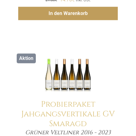
Preis
Preis
Hinzufügen
In den Warenkorb
war:
ist:
21.00€
14.70€.
Aktion
Probierpaket
Jahgangsvertikale GV
Smaragd
Menge
Grüner Veltliner 2016 - 2023