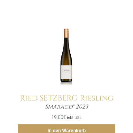
Ried SETZBERG Riesling
Menge
Smaragd® 2023
19.00
€
inkl. USt.
Hinzufügen
In den Warenkorb