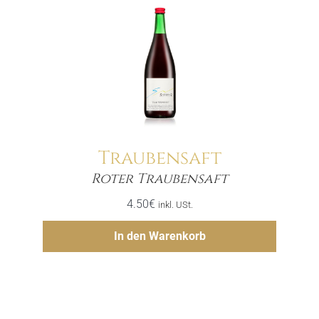
Traubensaft
Menge
Roter Traubensaft
4.50
€
inkl. USt.
Hinzufügen
In den Warenkorb