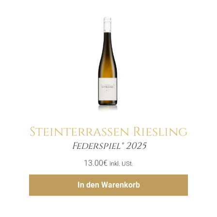
Steinterrassen Riesling
Menge
Federspiel® 2025
13.00
€
inkl. USt.
Hinzufügen
In den Warenkorb