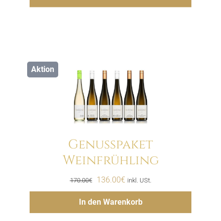
Aktion
Genusspaket
Weinfrühling
Menge
Ursprünglicher
Aktueller
136.00
€
170.00
€
inkl. USt.
Preis
Preis
Hinzufügen
In den Warenkorb
war:
ist:
170.00€
136.00€.