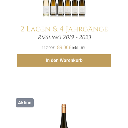
2 Lagen & 4 Jahrgänge
Riesling 2019 - 2023
Menge
Ursprünglicher
Aktueller
89.00
€
117.00
€
inkl. USt.
Preis
Preis
Hinzufügen
In den Warenkorb
war:
ist:
117.00€
89.00€.
Aktion