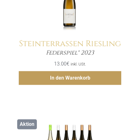
Steinterrassen Riesling
Menge
Federspiel® 2023
13.00
€
inkl. USt.
Hinzufügen
In den Warenkorb
Aktion