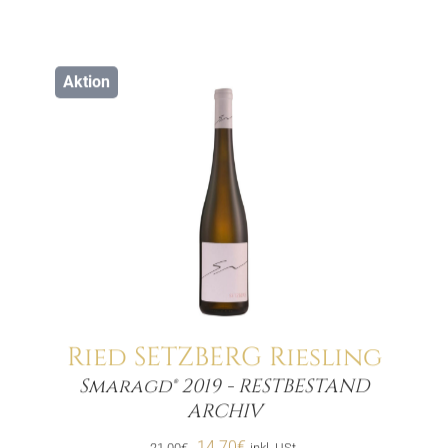
Aktion
Ried SETZBERG Riesling
Smaragd® 2019 - RESTBESTAND
Menge
ARCHIV
Ursprünglicher
Aktueller
14.70
€
21.00
€
inkl. USt.