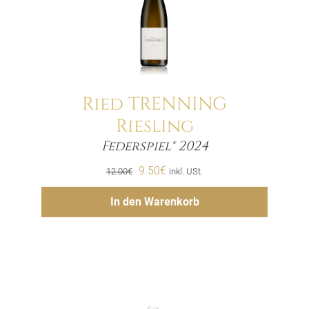
Ried TRENNING
Riesling
Menge
Federspiel® 2024
Ursprünglicher
Aktueller
9.50
€
12.00
€
inkl. USt.
Preis
Preis
Hinzufügen
In den Warenkorb
war:
ist:
12.00€
9.50€.