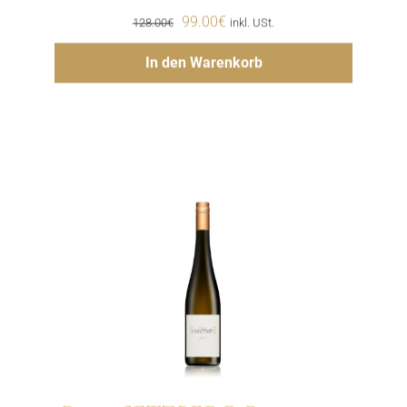
Ursprünglicher
Aktueller
99.00
€
128.00
€
inkl. USt.
Preis
Preis
Hinzufügen
In den Warenkorb
war:
ist:
128.00€
99.00€.