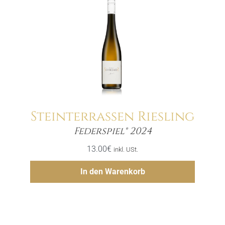
Steinterrassen Riesling
Menge
Federspiel® 2024
13.00
€
inkl. USt.
Hinzufügen
In den Warenkorb