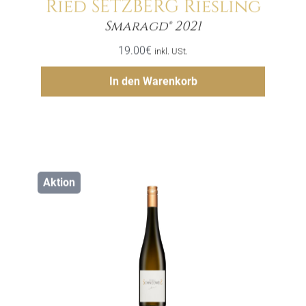
Ried SETZBERG Riesling
Menge
Smaragd® 2021
19.00
€
inkl. USt.
Hinzufügen
In den Warenkorb
Aktion