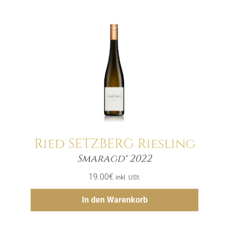
Ried SETZBERG Riesling
Menge
Smaragd® 2022
19.00
€
inkl. USt.
Hinzufügen
In den Warenkorb