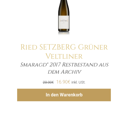
Ried SETZBERG Grüner
Veltliner
Smaragd® 2017 Restbestand aus
Menge
dem Archiv
Ursprünglicher
Aktueller
16.90
€
23.00
€
inkl. USt.
Preis
Preis
Hinzufügen
In den Warenkorb
war:
ist:
23.00€
16.90€.