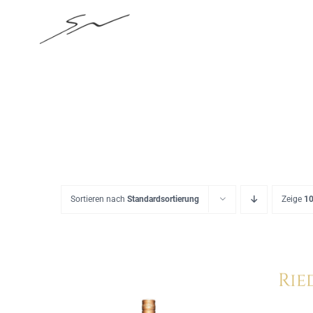
Skip
to
content
Sortieren nach
Standardsortierung
Zeige
10
Rie