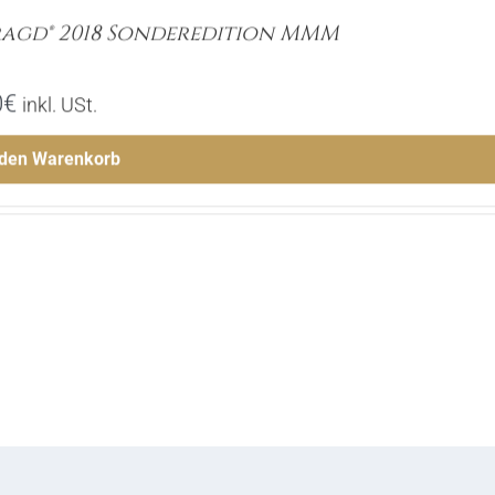
agd® 2018 Sonderedition MMM
0
€
inkl. USt.
 den Warenkorb
Menge
Hinzufügen