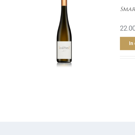
Smar
22.0
In