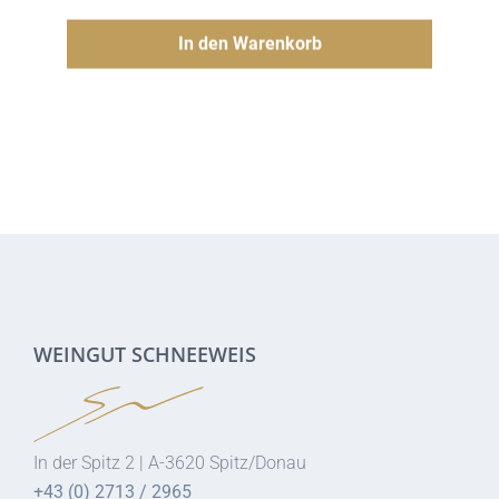
Preis
Preis
Hinzufügen
In den Warenkorb
war:
ist:
12.00€
9.50€.
WEINGUT SCHNEEWEIS
In der Spitz 2 | A-3620 Spitz/Donau
+43 (0) 2713 / 2965