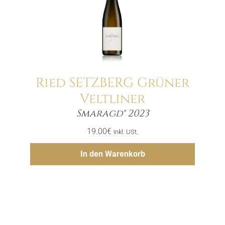
Ried SETZBERG Grüner
Veltliner
Menge
Smaragd® 2023
19.00
€
inkl. USt.
Hinzufügen
In den Warenkorb