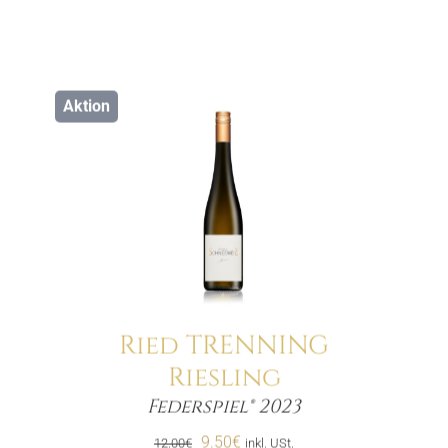
Aktion
Ried TRENNING
Riesling
Menge
Federspiel® 2023
Ursprünglicher
Aktueller
9.50
€
12.00
€
inkl. USt.