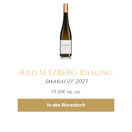
Ried SETZBERG Riesling
Menge
Smaragd® 2023
19.00
€
inkl. USt.
Hinzufügen
In den Warenkorb