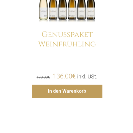
Genusspaket
Weinfrühling
Menge
Ursprünglicher
Aktueller
136.00
€
inkl. USt.
170.00
€
Preis
Preis
Hinzufügen
In den Warenkorb
war:
ist:
170.00€
136.00€.