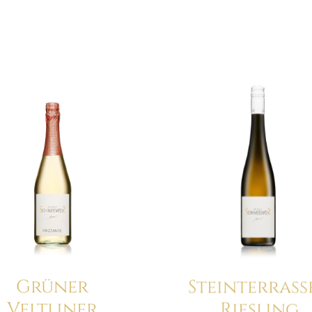
Details
Details
Grüner
Steinterrass
Veltliner
Riesling