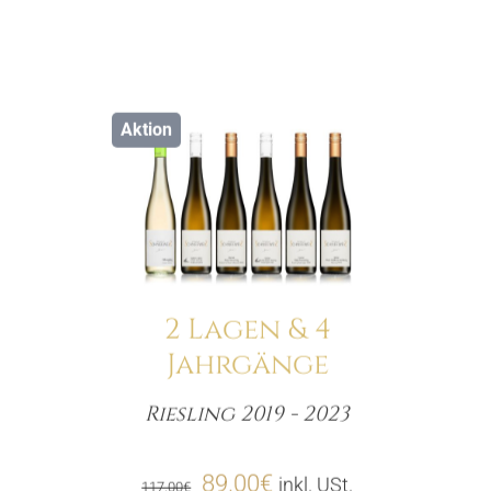
Aktion
Details
2 Lagen & 4
Jahrgänge
Riesling 2019 - 2023
Menge
Ursprünglicher
Aktueller
89.00
€
inkl. USt.
117.00
€