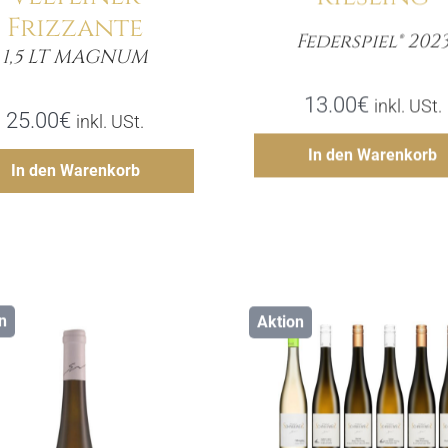
Frizzante
Federspiel® 202
Meng
1,5 LT MAGNUM
Menge
13.00
€
inkl. USt.
25.00
€
inkl. USt.
Hinzufü
In den Warenkorb
Hinzufügen
In den Warenkorb
n
Aktion
Details
Details