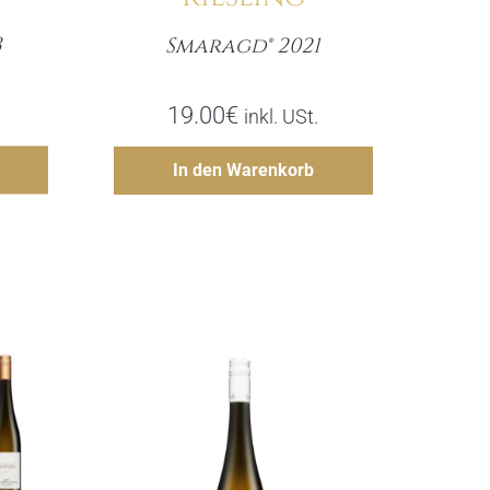
3
Smaragd® 2021
e
Menge
19.00
€
inkl. USt.
gen
Hinzufügen
In den Warenkorb