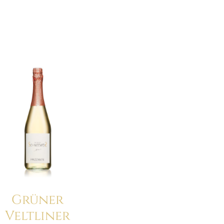
21.00€
14.70€.
Grüner
Veltliner