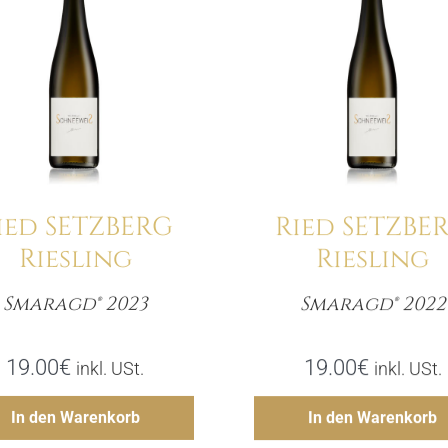
Details
Details
ied SETZBERG
Ried SETZBE
Riesling
Riesling
Smaragd® 2023
Smaragd® 2022
Menge
Meng
19.00
€
19.00
€
inkl. USt.
inkl. USt.
Hinzufügen
Hinzufü
In den Warenkorb
In den Warenkorb