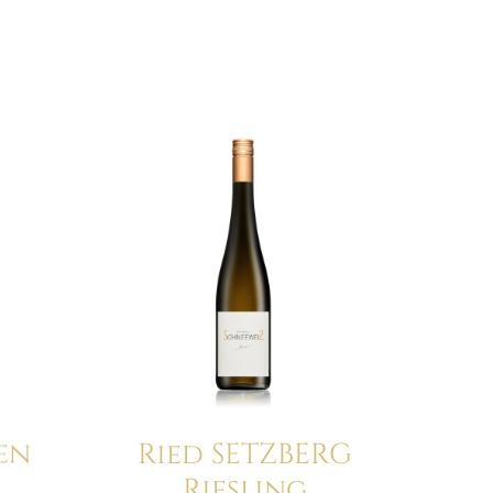
en
Ried SETZBERG
Riesling