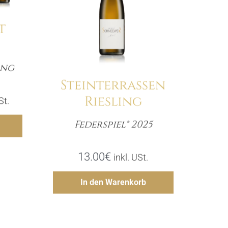
t
ang
e
Steinterrassen
Riesling
er
ler
St.
gen
Federspiel® 2025
Menge
€.
13.00
€
inkl. USt.
Hinzufügen
In den Warenkorb