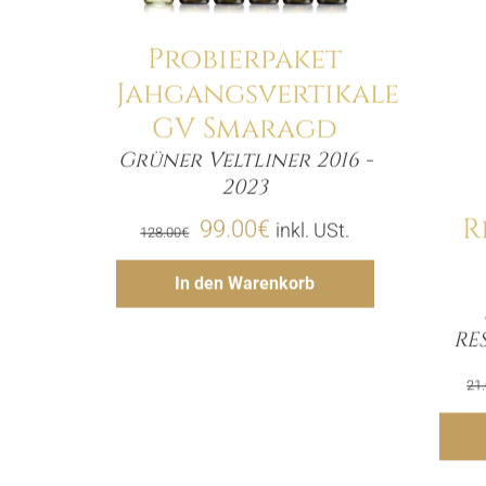
Details
Probierpaket
Jahgangsvertikale
GV Smaragd
Grüner Veltliner 2016 -
Menge
2023
R
Ursprünglicher
Aktueller
99.00
€
inkl. USt.
128.00
€
Preis
Preis
Hinzufügen
In den Warenkorb
war:
ist:
RE
128.00€
99.00€.
21