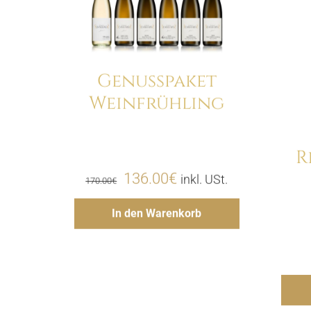
Details
Genusspaket
Weinfrühling
Menge
R
Ursprünglicher
Aktueller
136.00
€
inkl. USt.
170.00
€
Preis
Preis
Hinzufügen
In den Warenkorb
war:
ist:
170.00€
136.00€.