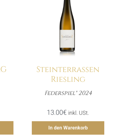
RG
Steinterrassen
Riesling
Federspiel® 2024
e
Menge
13.00
€
inkl. USt.
gen
Hinzufügen
In den Warenkorb