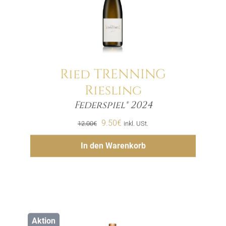
Ried TRENNING
Riesling
Menge
Federspiel® 2024
Ursprünglicher
Aktueller
9.50
€
12.00
€
inkl. USt.
Preis
Preis
Hinzufügen
In den Warenkorb
war:
ist:
12.00€
9.50€.
Aktion