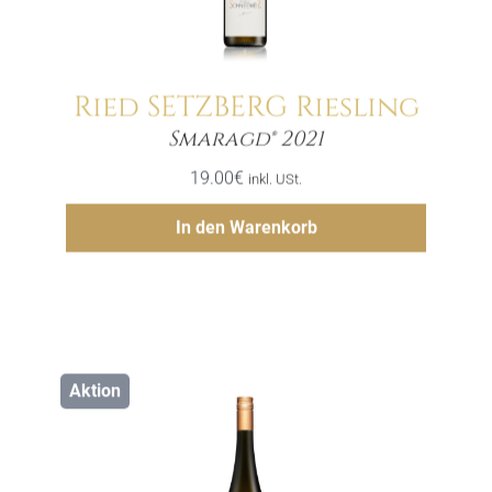
Ried SETZBERG Riesling
Menge
Smaragd® 2021
19.00
€
inkl. USt.
Hinzufügen
In den Warenkorb
Aktion