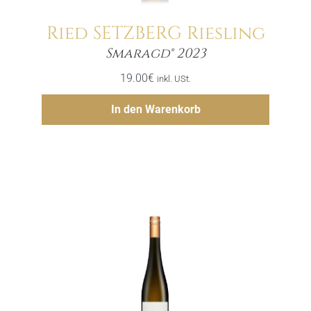
Ried SETZBERG Riesling
Menge
Smaragd® 2023
19.00
€
inkl. USt.
Hinzufügen
In den Warenkorb