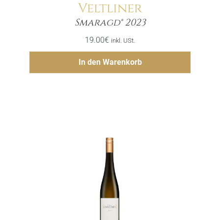
Veltliner
Menge
Smaragd® 2023
19.00
€
inkl. USt.
Hinzufügen
In den Warenkorb