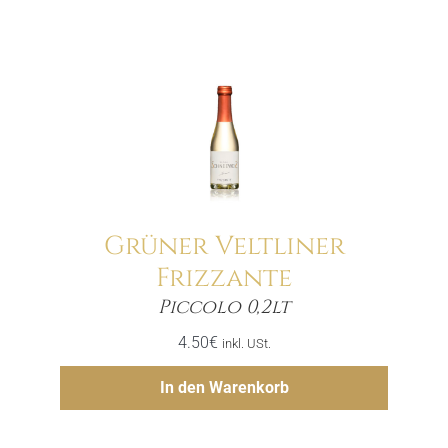
Grüner Veltliner
Frizzante
Menge
Piccolo 0,2lt
4.50
€
inkl. USt.
Hinzufügen
In den Warenkorb