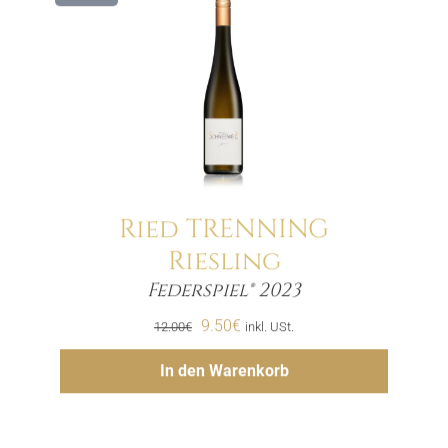
Ried TRENNING
Riesling
Menge
Federspiel® 2023
Ursprünglicher
Aktueller
9.50
€
12.00
€
inkl. USt.
Preis
Preis
Hinzufügen
In den Warenkorb
war:
ist:
12.00€
9.50€.