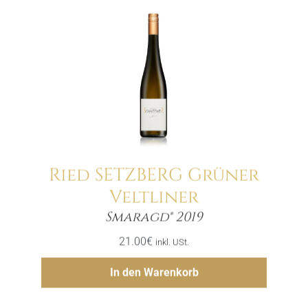
Ried SETZBERG Grüner
Veltliner
Menge
Smaragd® 2019
21.00
€
inkl. USt.
Hinzufügen
In den Warenkorb