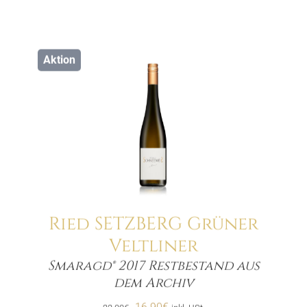
Aktion
Ried SETZBERG Grüner
Veltliner
Smaragd® 2017 Restbestand aus
Menge
dem Archiv
Ursprünglicher
Aktueller
16.90
€