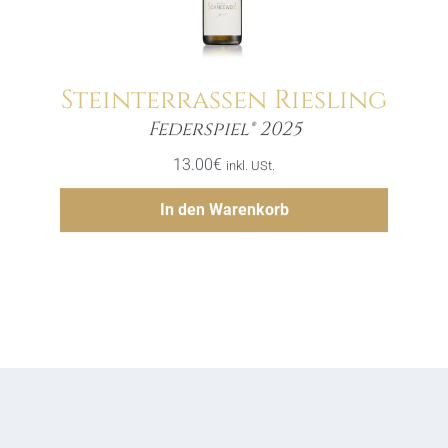
Steinterrassen Riesling
Menge
Federspiel® 2025
13.00
€
inkl. USt.
Hinzufügen
In den Warenkorb