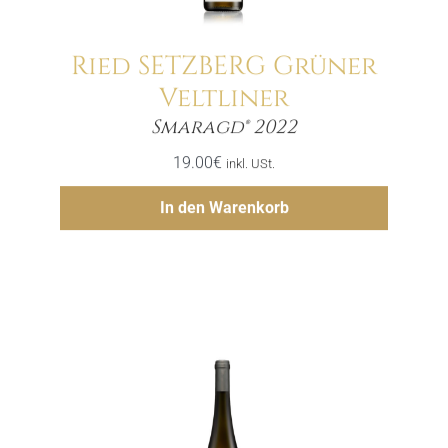
Ried SETZBERG Grüner
Veltliner
Menge
Smaragd® 2022
19.00
€
inkl. USt.
Hinzufügen
In den Warenkorb