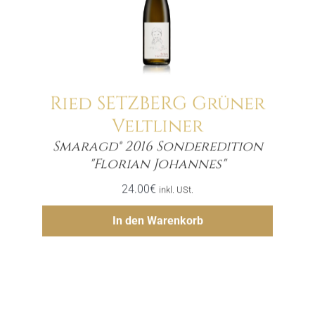
Ried SETZBERG Grüner
Veltliner
Smaragd® 2016 Sonderedition
Menge
"Florian Johannes"
24.00
€
inkl. USt.
Hinzufügen
In den Warenkorb