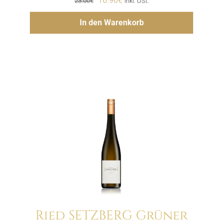
23.00
€
inkl. USt.
Preis
Preis
Hinzufügen
In den Warenkorb
war:
ist:
23.00€
16.90€.
Ried SETZBERG Grüner