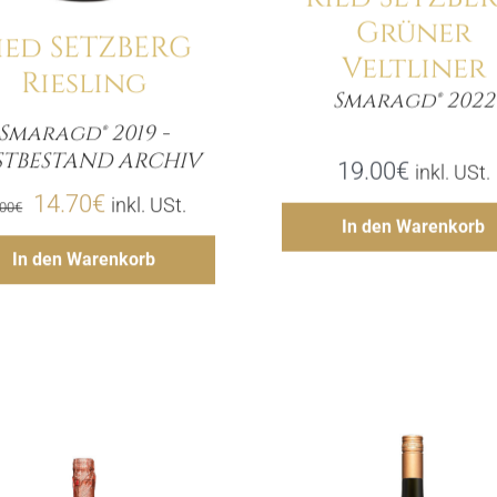
Grüner
ied SETZBERG
Veltliner
Riesling
Smaragd® 2022
Meng
Smaragd® 2019 -
Menge
STBESTAND ARCHIV
19.00
€
inkl. USt.
Ursprünglicher
Aktueller
14.70
€
inkl. USt.
.00
€
Hinzufü
In den Warenkorb
Preis
Preis
Hinzufügen
In den Warenkorb
war:
ist:
21.00€
14.70€.