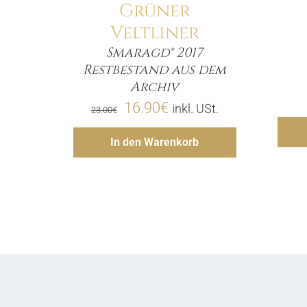
Grüner
Veltliner
Smaragd® 2017
Restbestand aus dem
Menge
Archiv
Ursprünglicher
Aktueller
16.90
€
inkl. USt.
23.00
€
Preis
Preis
Hinzufügen
In den Warenkorb
war:
ist:
23.00€
16.90€.