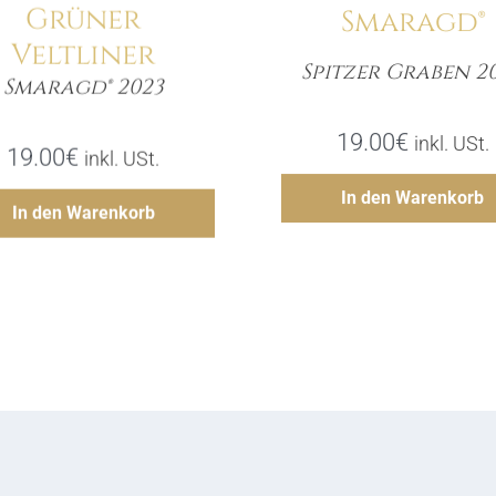
Grüner
Smaragd®
Veltliner
Spitzer Graben 2
Smaragd® 2023
Meng
Menge
19.00
€
inkl. USt.
19.00
€
inkl. USt.
Hinzufü
In den Warenkorb
Hinzufügen
In den Warenkorb