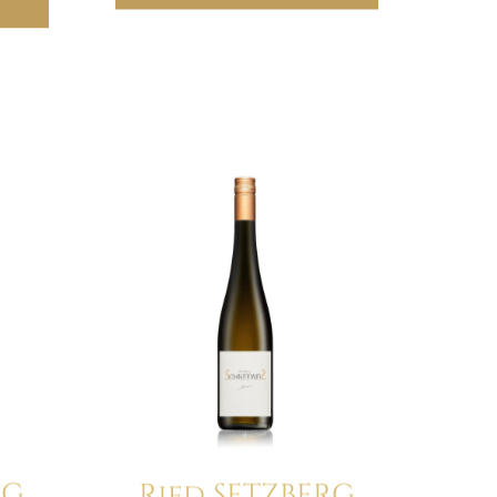
RG
Ried SETZBERG