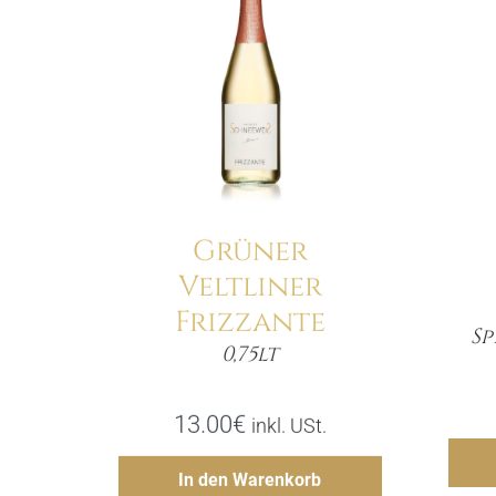
Details
Grüner
Veltliner
Frizzante
Sp
0,75lt
Menge
13.00
€
inkl. USt.
Hinzufügen
In den Warenkorb