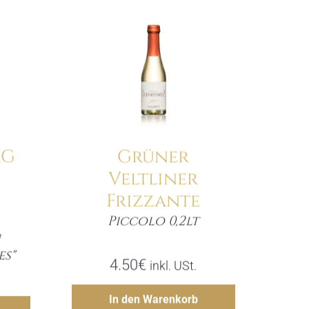
RG
Grüner
Veltliner
Frizzante
Piccolo 0,2lt
Menge
n
e
es"
4.50
€
inkl. USt.
Hinzufügen
In den Warenkorb
gen