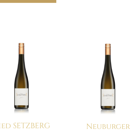
Details
ied SETZBERG
Neuburge