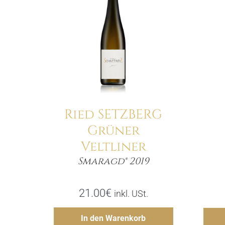
Details
Ried SETZBERG
Grüner
Veltliner
Smaragd® 2019
Menge
21.00
€
inkl. USt.
Hinzufügen
In den Warenkorb