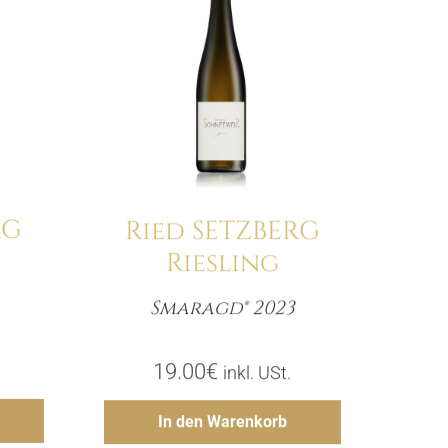
RG
Ried SETZBERG
Riesling
Smaragd® 2023
e
Menge
19.00
€
inkl. USt.
gen
Hinzufügen
In den Warenkorb