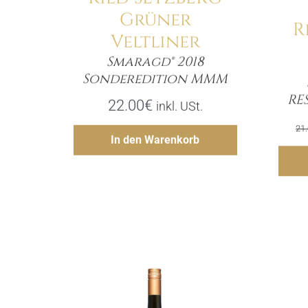
Grüner
R
Veltliner
Smaragd® 2018
Menge
Sonderedition MMM
RE
22.00
€
inkl. USt.
21
Hinzufügen
In den Warenkorb