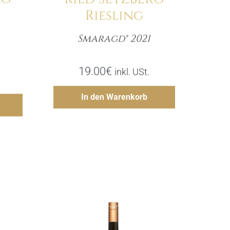
Riesling
Smaragd® 2021
Menge
e
19.00
€
inkl. USt.
Hinzufügen
In den Warenkorb
gen