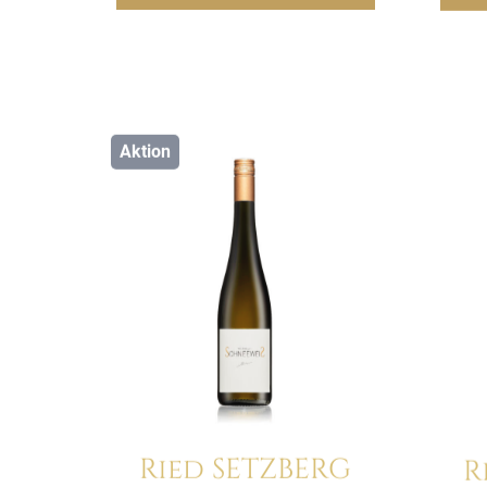
Aktion
Details
Ried SETZBERG
R