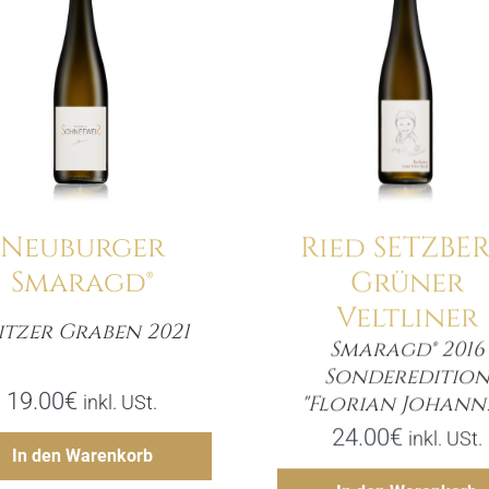
Details
Details
Neuburger
Ried SETZBE
Smaragd®
Grüner
Veltliner
itzer Graben 2021
Menge
Smaragd® 2016
Sondereditio
Meng
19.00
€
"Florian Johann
inkl. USt.
24.00
€
inkl. USt.
Hinzufügen
In den Warenkorb
Hinzufü