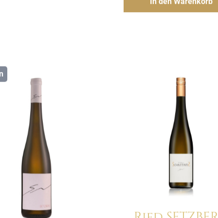
In den Warenkorb
n
Details
Details
Ried SETZBE