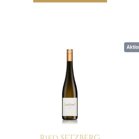
Aktio
Details
Ried SETZBERG