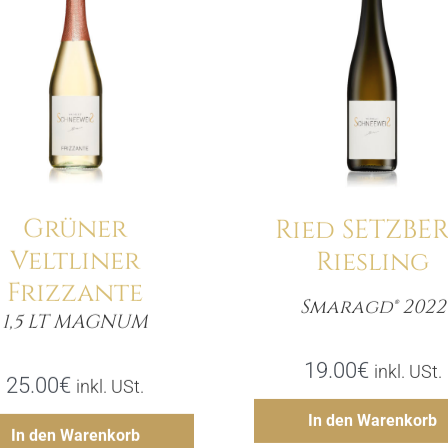
Details
Details
Grüner
Ried SETZBE
Veltliner
Riesling
Frizzante
Smaragd® 2022
1,5 LT MAGNUM
Meng
Menge
19.00
€
inkl. USt.
25.00
€
inkl. USt.
Hinzufü
In den Warenkorb
Hinzufügen
In den Warenkorb