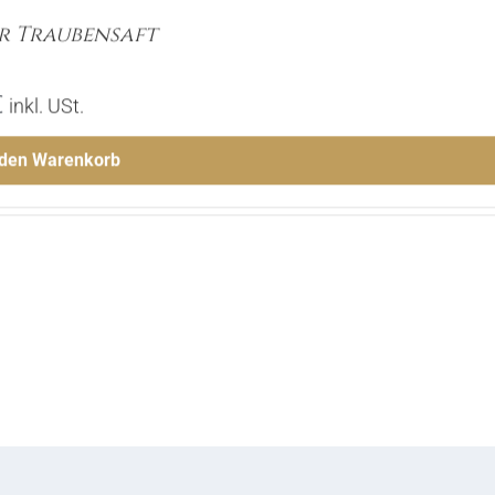
r Traubensaft
€
inkl. USt.
 den Warenkorb
Menge
Hinzufügen