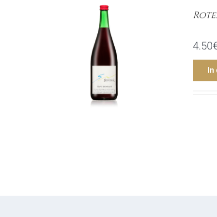
Rote
4.50
In