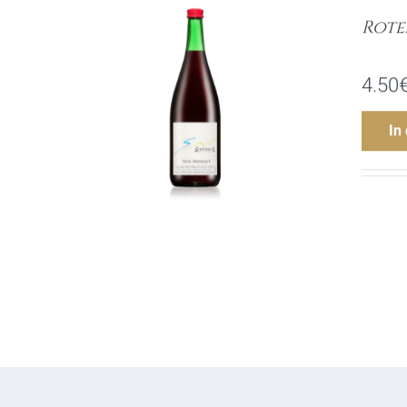
Rote
4.50
In