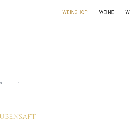
WEINSHOP
WEINE
W
te
ubensaft