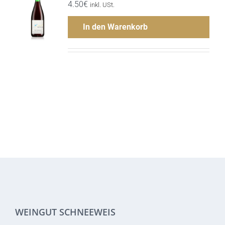
4.50
€
ls
inkl. USt.
In den Warenkorb
Menge
Hinzufügen
WEINGUT SCHNEEWEIS