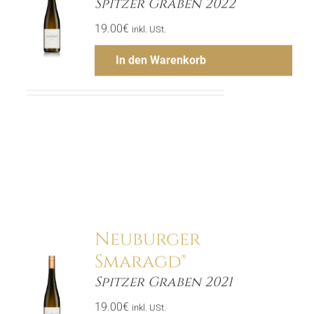
Spitzer Graben 2022
ls
19.00
€
inkl. USt.
In den Warenkorb
Menge
Hinzufügen
Neuburger
Smaragd®
Spitzer Graben 2021
ls
19.00
€
inkl. USt.