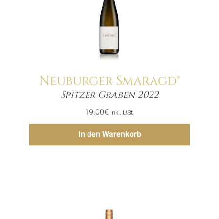
Neuburger Smaragd®
Menge
Spitzer Graben 2022
19.00
€
inkl. USt.
Hinzufügen
In den Warenkorb