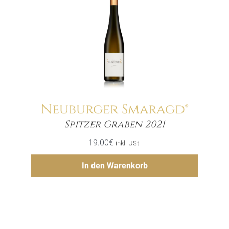
Neuburger Smaragd®
Menge
Spitzer Graben 2021
19.00
€
inkl. USt.
Hinzufügen
In den Warenkorb