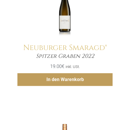
Neuburger Smaragd®
Menge
Spitzer Graben 2022
19.00
€
inkl. USt.
Hinzufügen
In den Warenkorb