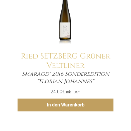
Ried SETZBERG Grüner
Veltliner
Smaragd® 2016 Sonderedition
Menge
"Florian Johannes"
24.00
€
inkl. USt.
Hinzufügen
In den Warenkorb