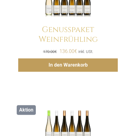
Genusspaket
Weinfrühling
Menge
Ursprünglicher
Aktueller
136.00
€
170.00
€
inkl. USt.
Preis
Preis
Hinzufügen
In den Warenkorb
war:
ist:
170.00€
136.00€.
Aktion