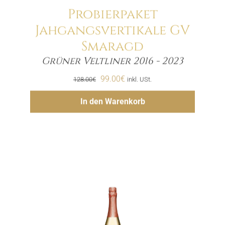
Probierpaket
Jahgangsvertikale GV
Smaragd
Menge
Grüner Veltliner 2016 - 2023
Ursprünglicher
Aktueller
99.00
€
128.00
€
inkl. USt.
Preis
Preis
Hinzufügen
In den Warenkorb
war:
ist:
128.00€
99.00€.