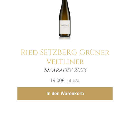
Ried SETZBERG Grüner
Veltliner
Menge
Smaragd® 2023
19.00
€
inkl. USt.
Hinzufügen
In den Warenkorb