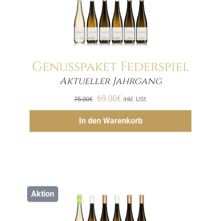
Genusspaket Federspiel
Aktueller Jahrgang
Menge
Ursprünglicher
Aktueller
69.00
€
75.00
€
inkl. USt.
Preis
Preis
Hinzufügen
In den Warenkorb
war:
ist:
75.00€
69.00€.
Aktion