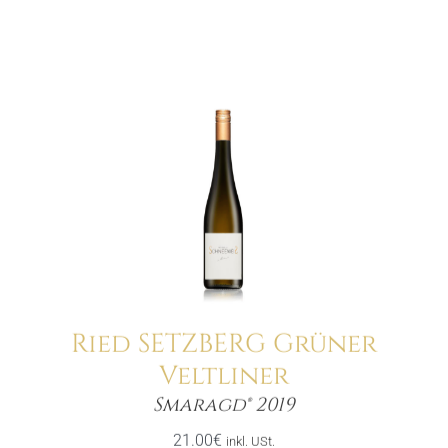
Ried SETZBERG Grüner
Veltliner
Menge
Smaragd® 2019
21.00
€
inkl. USt.