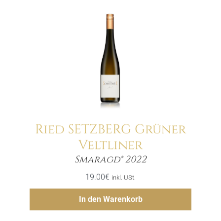
Ried SETZBERG Grüner
Veltliner
Menge
Smaragd® 2022
19.00
€
inkl. USt.
Hinzufügen
In den Warenkorb