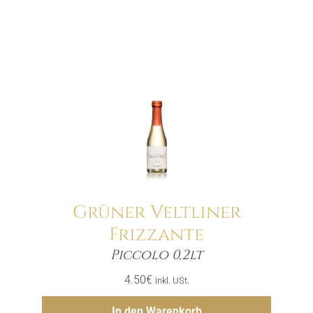
Grüner Veltliner
Frizzante
Menge
Piccolo 0,2lt
4.50
€
inkl. USt.
Hinzufügen
In den Warenkorb