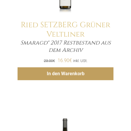
Ried SETZBERG Grüner
Veltliner
Smaragd® 2017 Restbestand aus
Menge
dem Archiv
Ursprünglicher
Aktueller
16.90
€
23.00
€
inkl. USt.
Preis
Preis
Hinzufügen
In den Warenkorb
war:
ist:
23.00€
16.90€.