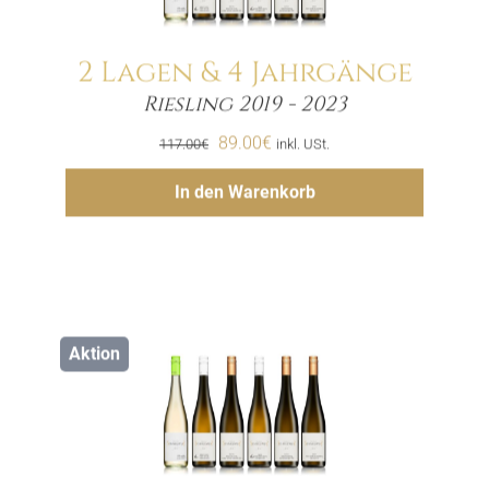
2 Lagen & 4 Jahrgänge
Riesling 2019 - 2023
Menge
Ursprünglicher
Aktueller
89.00
€
117.00
€
inkl. USt.
Preis
Preis
Hinzufügen
In den Warenkorb
war:
ist:
117.00€
89.00€.
Aktion