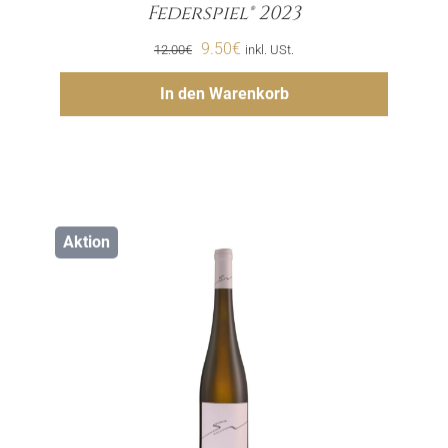
Menge
Federspiel® 2023
Ursprünglicher
Aktueller
9.50
€
12.00
€
inkl. USt.
Preis
Preis
Hinzufügen
In den Warenkorb
war:
ist:
12.00€
9.50€.
Aktion