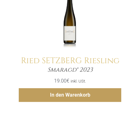
Ried SETZBERG Riesling
Menge
Smaragd® 2023
19.00
€
inkl. USt.
Hinzufügen
In den Warenkorb