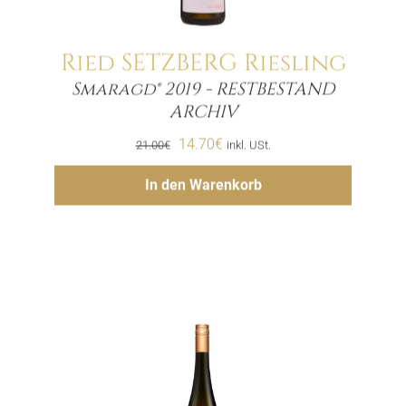
Ried SETZBERG Riesling
Smaragd® 2019 - RESTBESTAND
Menge
ARCHIV
Ursprünglicher
Aktueller
14.70
€
21.00
€
inkl. USt.
Preis
Preis
Hinzufügen
In den Warenkorb
war:
ist:
21.00€
14.70€.