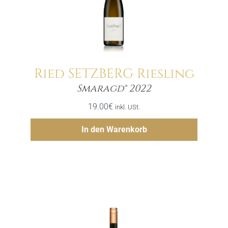
Ried SETZBERG Riesling
Menge
Smaragd® 2022
19.00
€
inkl. USt.
Hinzufügen
In den Warenkorb