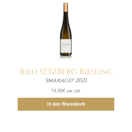
Ried SETZBERG Riesling
Menge
Smaragd® 2021
19.00
€
inkl. USt.
Hinzufügen
In den Warenkorb