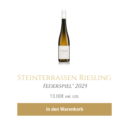
Steinterrassen Riesling
Menge
Federspiel® 2025
13.00
€
inkl. USt.
Hinzufügen
In den Warenkorb