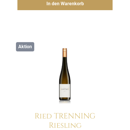
Hinzufügen
In den Warenkorb
war:
ist:
12.00€
9.50€.
Aktion
Ried TRENNING
Riesling