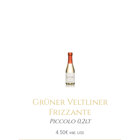
Grüner Veltliner
Frizzante
Menge
Piccolo 0,2lt
4.50
€
inkl. USt.