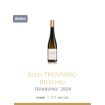
Aktion
Ried TRENNING
Riesling
Menge
Federspiel® 2024
Ursprünglicher
Aktueller
9.50
€
12.00
€
inkl. USt.
Preis
Preis