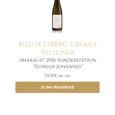
Ried SETZBERG Grüner
Veltliner
Smaragd® 2016 Sonderedition
Menge
"Florian Johannes"
24.00
€
inkl. USt.
Hinzufügen
In den Warenkorb