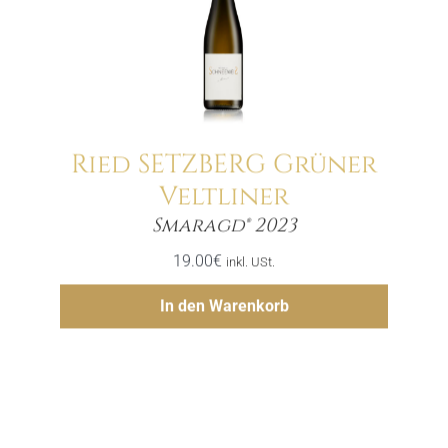
Ried SETZBERG Grüner
Veltliner
Menge
Smaragd® 2023
19.00
€
inkl. USt.
Hinzufügen
In den Warenkorb