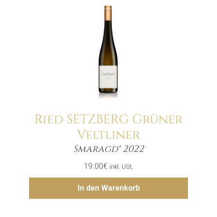
Ried SETZBERG Grüner
Veltliner
Menge
Smaragd® 2022
19.00
€
inkl. USt.
Hinzufügen
In den Warenkorb