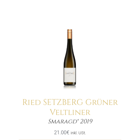
Ried SETZBERG Grüner
Veltliner
Menge
Smaragd® 2019
21.00
€
inkl. USt.