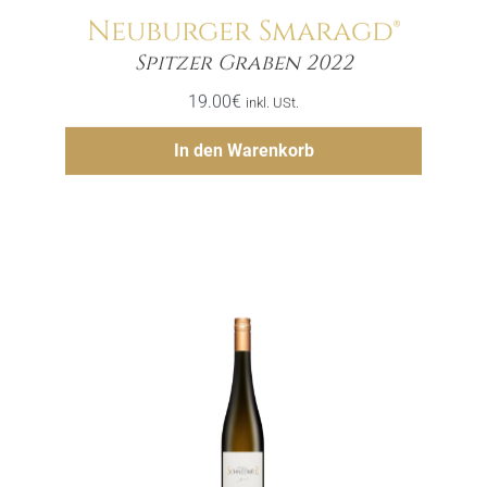
Neuburger Smaragd®
Menge
Spitzer Graben 2022
19.00
€
inkl. USt.
Hinzufügen
In den Warenkorb