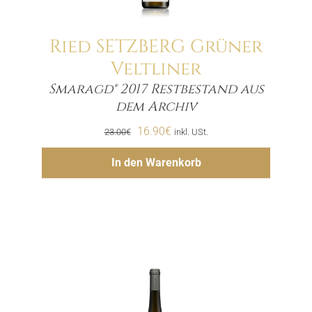
Ried SETZBERG Grüner
Veltliner
Smaragd® 2017 Restbestand aus
Menge
dem Archiv
Ursprünglicher
Aktueller
16.90
€
23.00
€
inkl. USt.
Preis
Preis
Hinzufügen
In den Warenkorb
war:
ist:
23.00€
16.90€.