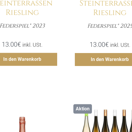
teinterrassen
Steinterrass
Riesling
Riesling
Federspiel® 2023
Federspiel® 202
Menge
Meng
13.00
€
13.00
€
inkl. USt.
inkl. USt.
Hinzufügen
Hinzufü
In den Warenkorb
In den Warenkorb
Aktion
Details
Details