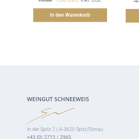
Preis
Preis
Hinzufügen
In den Warenkorb
war:
ist:
170.00€
136.00€.
WEINGUT SCHNEEWEIS
In der Spitz 2 | A-3620 Spitz/Donau
+43 (0) 2713 / 2965