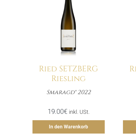
Details
Ried SETZBERG
R
Riesling
Smaragd® 2022
Menge
19.00
€
inkl. USt.
Hinzufügen
In den Warenkorb