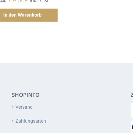
Preis
Preis
Hinzufügen
In den Warenkorb
war:
ist:
75.00€
69.00€.
SHOPINFO
Versand
Zahlungsarten