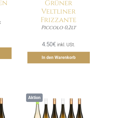
en
Grüner
Veltliner
Frizzante
5
e
Piccolo 0,2lt
Menge
4.50
€
inkl. USt.
gen
Hinzufügen
In den Warenkorb
Aktion