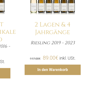
t
2 Lagen & 4
ikale
Jahrgänge
d
Riesling 2019 - 2023
016 -
Menge
e
Ursprünglicher
Aktueller
89.00
€
inkl. USt.
117.00
€
her
ller
USt.
Preis
Preis
Hinzufügen
In den Warenkorb
gen
war:
ist:
117.00€
89.00€.
€.