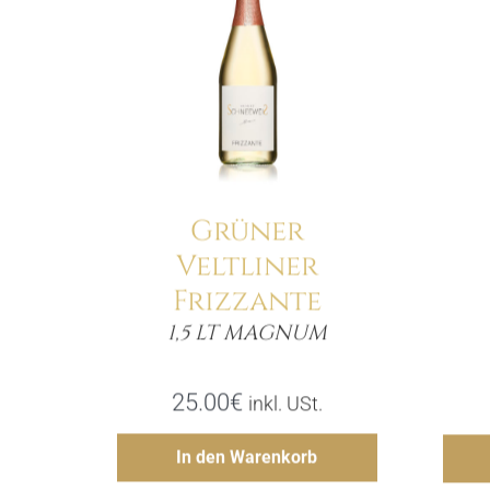
Details
Grüner
Veltliner
Frizzante
1,5 LT MAGNUM
Menge
25.00
€
inkl. USt.
Hinzufügen
In den Warenkorb