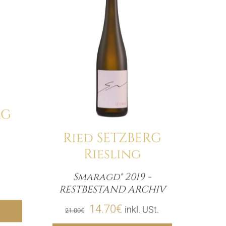
RG
Ried SETZBERG
Riesling
e
Smaragd® 2019 -
Menge
RESTBESTAND ARCHIV
gen
Ursprünglicher
Aktueller
14.70
€
inkl. USt.
21.00
€
Hinzufügen