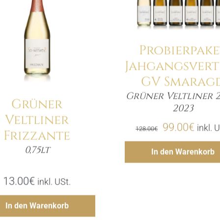
Probierpake
Jahgangsvert
GV Smarag
Grüner Veltliner 2
Grüner
Meng
2023
Veltliner
Ursprünglic
Aktue
99.00
€
inkl. 
128.00
€
Frizzante
Preis
Preis
Hinzufü
0,75lt
In den Warenkorb
Menge
war:
ist:
128.00€
99.00
13.00
€
inkl. USt.
Hinzufügen
In den Warenkorb