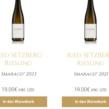
Details
Details
ied SETZBERG
Ried SETZBE
Riesling
Riesling
Smaragd® 2023
Smaragd® 2021
Menge
Meng
19.00
€
19.00
€
inkl. USt.
inkl. USt.
Hinzufügen
Hinzufü
In den Warenkorb
In den Warenkorb