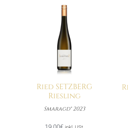
Details
Ried SETZBERG
R
Riesling
Smaragd® 2023
Menge
19.00
€
inkl. USt.