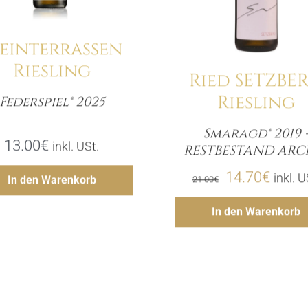
teinterrassen
Riesling
Ried SETZBE
Riesling
Federspiel® 2025
Menge
Smaragd® 2019 
Meng
13.00
€
inkl. USt.
RESTBESTAND ARC
Hinzufügen
Ursprünglich
Aktuel
14.70
€
inkl. U
In den Warenkorb
21.00
€
Preis
Preis
Hinzufü
In den Warenkorb
war:
ist:
21.00€
14.70