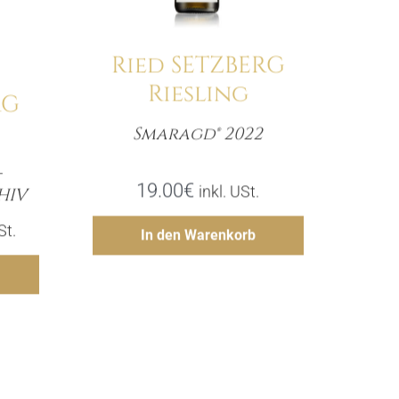
Ried SETZBERG
Riesling
RG
Smaragd® 2022
Menge
-
e
19.00
€
inkl. USt.
HIV
Hinzufügen
er
ler
St.
In den Warenkorb
gen
€.