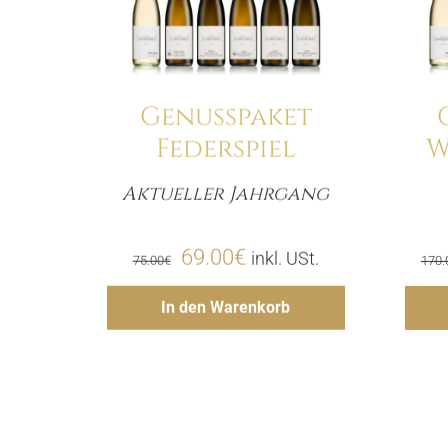
Genusspaket
Federspiel
W
Aktueller Jahrgang
Menge
Ursprünglicher
Aktueller
69.00
€
inkl. USt.
75.00
€
170.
Preis
Preis
Hinzufügen
In den Warenkorb
war:
ist:
75.00€
69.00€.