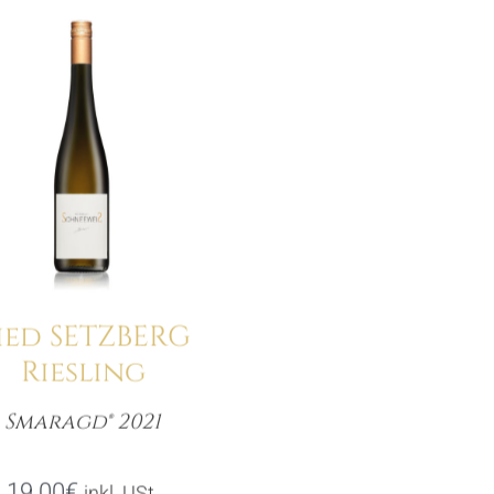
ied SETZBERG
Riesling
Smaragd® 2021
Menge
19.00
€
inkl. USt.