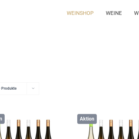
WEINSHOP
WEINE
W
 Produkte
n
Aktion
Details
Details