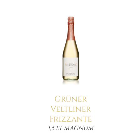
Details
Grüner
Veltliner
Frizzante
1,5 LT MAGNUM
Menge