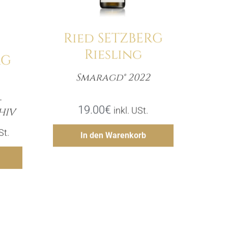
Ried SETZBERG
Riesling
RG
Smaragd® 2022
Menge
-
e
19.00
€
inkl. USt.
HIV
Hinzufügen
er
ler
St.
In den Warenkorb
gen
€.