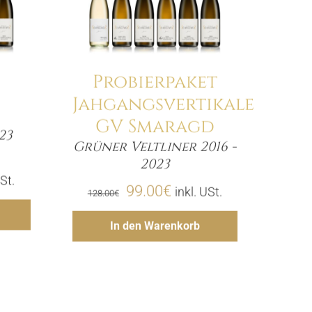
4
Probierpaket
Jahgangsvertikale
GV Smaragd
23
Grüner Veltliner 2016 -
e
Menge
2023
her
ller
USt.
Ursprünglicher
Aktueller
99.00
€
inkl. USt.
128.00
€
gen
Preis
Preis
Hinzufügen
In den Warenkorb
war:
ist:
€.
128.00€
99.00€.