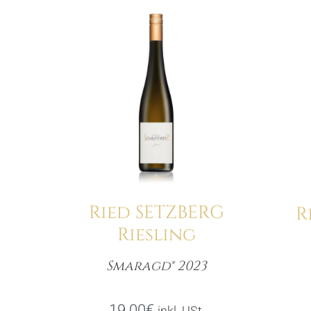
Details
Ried SETZBERG
R
Riesling
Smaragd® 2023
Menge
19.00
€
inkl. USt.