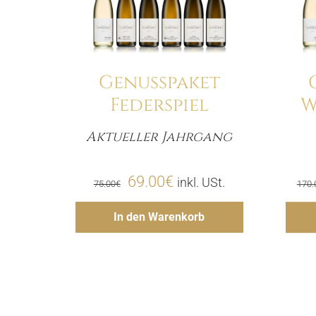
Genusspaket
Federspiel
W
Aktueller Jahrgang
Menge
Ursprünglicher
Aktueller
69.00
€
inkl. USt.
75.00
€
170.
Preis
Preis
Hinzufügen
In den Warenkorb
war:
ist:
75.00€
69.00€.