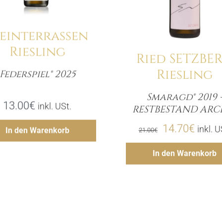
teinterrassen
Riesling
Ried SETZBE
Riesling
Federspiel® 2025
Menge
Smaragd® 2019 
Meng
13.00
€
inkl. USt.
RESTBESTAND ARC
Hinzufügen
Ursprünglich
Aktuel
14.70
€
inkl. U
In den Warenkorb
21.00
€
Preis
Preis
Hinzufü
In den Warenkorb
war:
ist:
21.00€
14.70