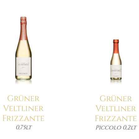
Details
Details
Grüner
Grüner
Veltliner
Veltliner
Frizzante
Frizzante
0,75lt
Piccolo 0,2lt
Menge
Meng