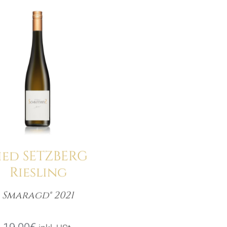
ied SETZBERG
Riesling
Smaragd® 2021
Menge
19.00
€
inkl. USt.