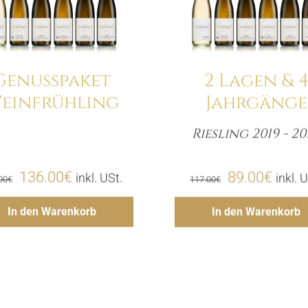
Genusspaket
2 Lagen & 
einfrühling
Jahrgänge
Riesling 2019 - 20
Menge
Meng
Ursprünglicher
Aktueller
Ursprünglic
Aktue
136.00
€
89.00
€
inkl. USt.
inkl. 
00
€
117.00
€
Preis
Preis
Preis
Preis
Hinzufügen
Hinzufü
In den Warenkorb
In den Warenkorb
war:
ist:
war:
ist:
170.00€
136.00€.
117.00€
89.00