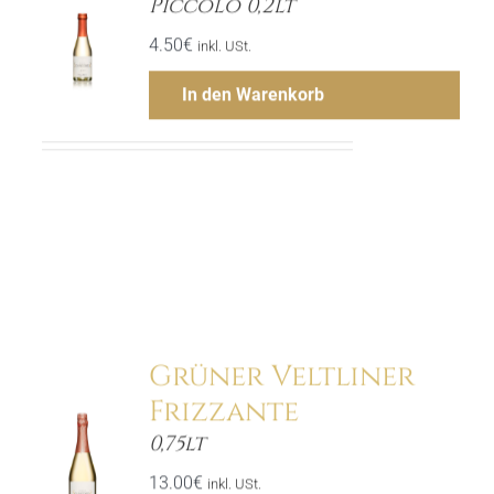
Piccolo 0,2lt
ls
4.50
€
inkl. USt.
In den Warenkorb
Menge
Hinzufügen
Grüner Veltliner
Frizzante
0,75lt
ls
13.00
€
inkl. USt.