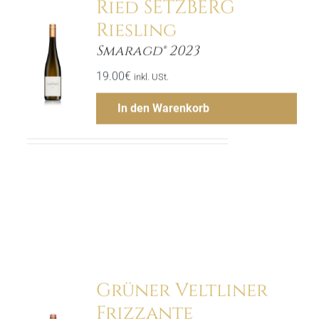
Ried SETZBERG
Riesling
Smaragd® 2023
ls
19.00
€
inkl. USt.
In den Warenkorb
Menge
Hinzufügen
Grüner Veltliner
Frizzante