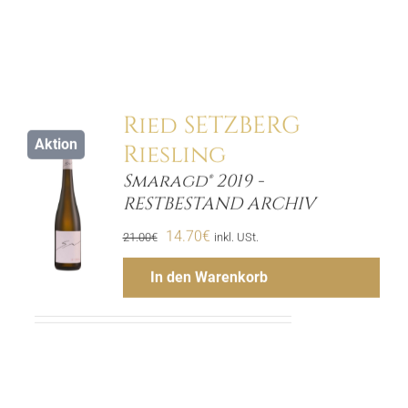
Ried SETZBERG
Aktion
Riesling
Smaragd® 2019 -
ls
RESTBESTAND ARCHIV
Ursprünglicher
Aktueller
14.70
€
21.00
€
inkl. USt.
Preis
Preis
In den Warenkorb
war:
ist:
Menge
21.00€
14.70€.
Hinzufügen