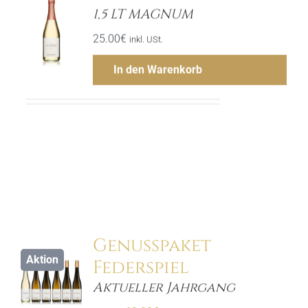
1,5 LT MAGNUM
ls
25.00
€
inkl. USt.
In den Warenkorb
Menge
Hinzufügen
Genusspaket
Aktion
Federspiel
ls
Aktueller Jahrgang