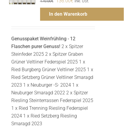
136.00
€
170.00
€
inkl. USt.
Preis
Preis
In den Warenkorb
war:
ist:
170.00€
136.00€.
Genusspaket Weinfrühling - 12
Flaschen purer Genuss!
2 x Spitzer
Steinfeder 2025 2 x Spitzer Graben
Grüner Veltliner Federspiel 2025 1 x
Ried Burgberg Grüner Veltliner 2025 1 x
Ried Setzberg Grüner Veltliner Smaragd
2023 1 x Neuburger -S- 2024 1 x
Neuburger Smaragd 2022 2 x Spitzer
Riesling Steinterrassen Federspiel 2025
Menge
1 x Ried Trenning Riesling Federspiel
2024 1 x Ried Setzberg Riesling
Smaragd 2023
Hinzufügen