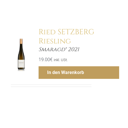
Ried SETZBERG
Riesling
Smaragd® 2021
ls
19.00
€
inkl. USt.
In den Warenkorb
Menge
Hinzufügen