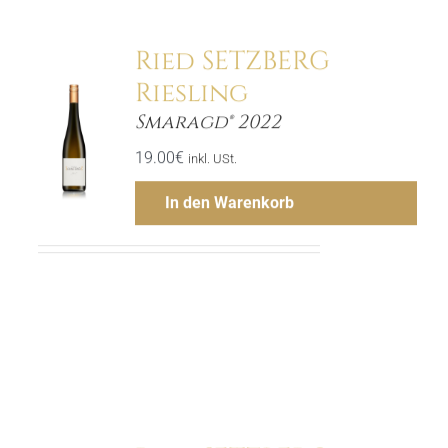
Ried SETZBERG
Riesling
Smaragd® 2022
ls
19.00
€
inkl. USt.
In den Warenkorb
Menge
Hinzufügen