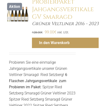
Probierpaket
Aktion
Jahgangsvertikale
ls
GV Smaragd
Grüner Veltliner 2016 - 2023
Ursprünglicher
Aktueller
99.00
€
128.00
€
inkl. USt.
Preis
Preis
In den Warenkorb
war:
ist:
128.00€
99.00€.
Probieren Sie eine einmalige
Jahrgangsvertikale unserer Grünen
Veltliner Smaragd Ried Setzberg!
6
Flaschen Jahrgangsvertikale zum
Probieren im Paket:
Spitzer Ried
Setzberg Smaragd Grüner Veltliner 2023
Spitzer Ried Setzberg Smaragd Grüner
Veltliner 2022 Spitzer Ried Setzberg