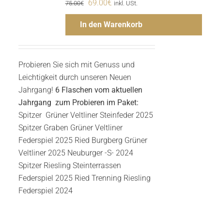
Ursprünglicher
Aktueller
69.00
€
75.00
€
inkl. USt.
Preis
Preis
In den Warenkorb
war:
ist:
75.00€
69.00€.
Probieren Sie sich mit Genuss und
Leichtigkeit durch unseren Neuen
Jahrgang!
6 Flaschen vom aktuellen
Jahrgang zum Probieren im Paket:
Spitzer Grüner Veltliner Steinfeder 2025
Spitzer Graben Grüner Veltliner
Federspiel 2025 Ried Burgberg Grüner
Veltliner 2025 Neuburger -S- 2024
Menge
Spitzer Riesling Steinterrassen
Federspiel 2025 Ried Trenning Riesling
Federspiel 2024
Hinzufügen