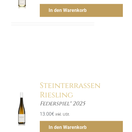
In den Warenkorb
Menge
Hinzufügen
Steinterrassen
Riesling
Federspiel® 2025
ls
13.00
€
inkl. USt.
In den Warenkorb
Menge