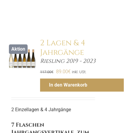
2 Lagen & 4
Aktion
Jahrgänge
ls
Riesling 2019 - 2023
Ursprünglicher
Aktueller
89.00
€
117.00
€
inkl. USt.
Preis
Preis
In den Warenkorb
war:
ist:
117.00€
89.00€.
2 Einzellagen & 4 Jahrgänge
7 Flaschen
Jahrgangsvertikale zum