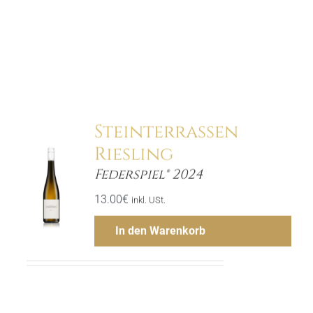
Hinzufügen
Steinterrassen
Riesling
Federspiel® 2024
ls
13.00
€
inkl. USt.
In den Warenkorb
Menge
Hinzufügen