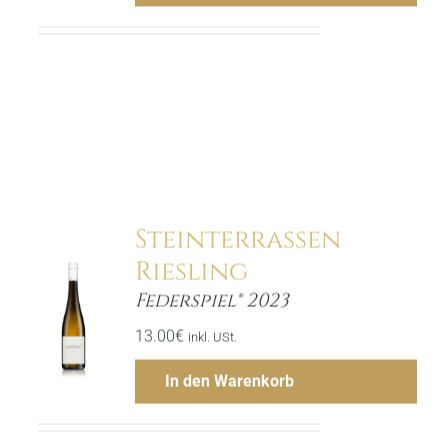
Hinzufügen
Steinterrassen
Riesling
Federspiel® 2023
ls
13.00
€
inkl. USt.
In den Warenkorb
Menge