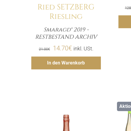
Ried SETZBERG
128
Riesling
Smaragd® 2019 -
Menge
RESTBESTAND ARCHIV
Ursprünglicher
Aktueller
14.70
€
inkl. USt.
21.00
€
Preis
Preis
Hinzufügen
In den Warenkorb
war:
ist:
21.00€
14.70€.
Aktio
Details