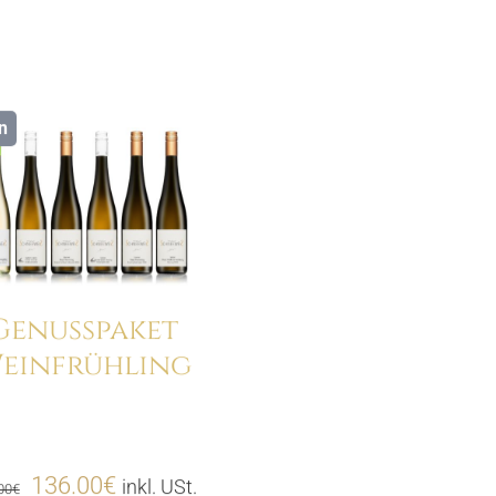
n
Genusspaket
einfrühling
Menge
Ursprünglicher
Aktueller
136.00
€
inkl. USt.
00
€