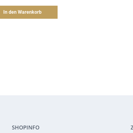
Preis
Preis
Hinzufügen
In den Warenkorb
war:
ist:
170.00€
136.00€.
SHOPINFO