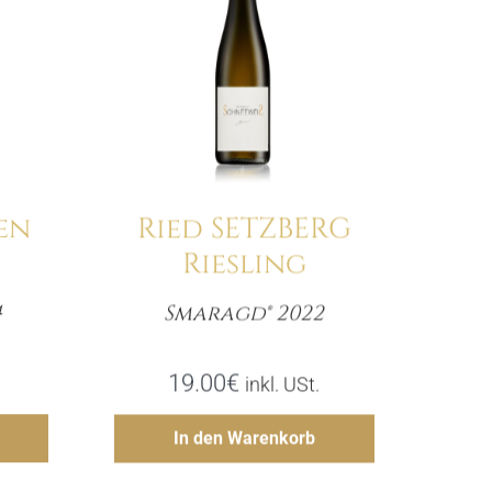
en
Ried SETZBERG
Riesling
4
Smaragd® 2022
e
Menge
19.00
€
inkl. USt.
gen
Hinzufügen
In den Warenkorb