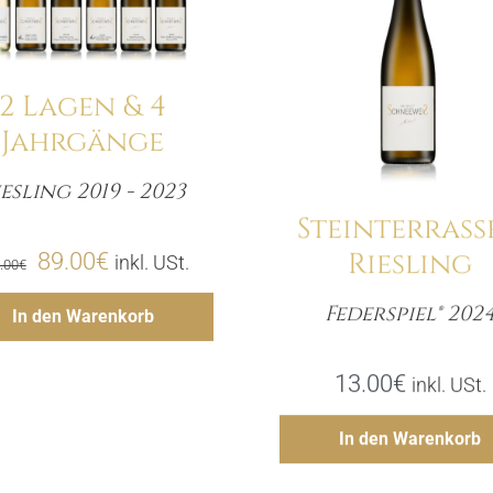
Details
Details
2 Lagen & 4
Jahrgänge
iesling 2019 - 2023
Menge
Steinterrass
Riesling
Ursprünglicher
Aktueller
89.00
€
inkl. USt.
.00
€
Preis
Preis
Hinzufügen
Federspiel® 202
In den Warenkorb
Meng
war:
ist:
117.00€
89.00€.
13.00
€
inkl. USt.
Hinzufü
In den Warenkorb