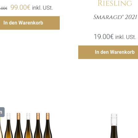
Riesling
Ursprünglicher
Aktueller
99.00
€
inkl. USt.
.00
€
Smaragd® 2021
Preis
Preis
Hinzufügen
Meng
In den Warenkorb
war:
ist:
19.00
€
inkl. USt.
128.00€
99.00€.
Hinzufü
In den Warenkorb
n