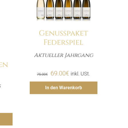
Genusspaket
Federspiel
Aktueller Jahrgang
Menge
en
Ursprünglicher
Aktueller
69.00
€
inkl. USt.
75.00
€
Preis
Preis
Hinzufügen
5
In den Warenkorb
e
war:
ist:
75.00€
69.00€.
gen