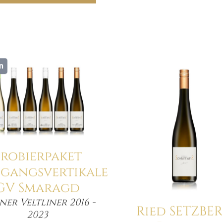
n
Details
Details
Probierpaket
hgangsvertikale
GV Smaragd
er Veltliner 2016 -
Ried SETZBE
Menge
2023