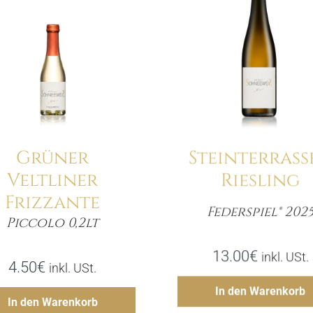
Details
Grüner
Steinterrass
Veltliner
Riesling
Frizzante
Federspiel® 202
Meng
Piccolo 0,2lt
Menge
13.00
€
inkl. USt.
4.50
€
inkl. USt.
Hinzufü
In den Warenkorb
Hinzufügen
In den Warenkorb