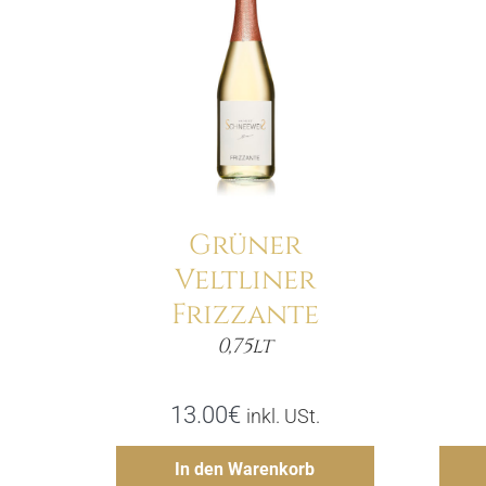
Details
Grüner
Veltliner
Frizzante
0,75lt
Menge
13.00
€
inkl. USt.
Hinzufügen
In den Warenkorb