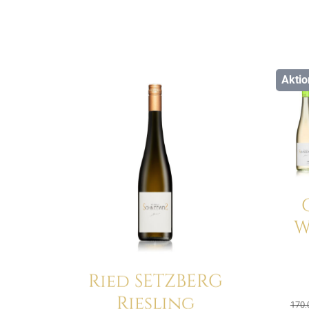
Aktio
Details
W
Ried SETZBERG
Riesling
170.