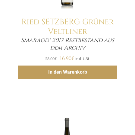
Ried SETZBERG Grüner
Veltliner
Smaragd® 2017 Restbestand aus
Menge
dem Archiv
Ursprünglicher
Aktueller
16.90
€
23.00
€
inkl. USt.
Preis
Preis
Hinzufügen
In den Warenkorb
war:
ist:
23.00€
16.90€.