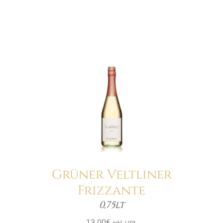
Grüner Veltliner
Frizzante
Menge
0,75lt
13.00
€
inkl. USt.