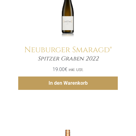
Neuburger Smaragd®
Menge
Spitzer Graben 2022
19.00
€
inkl. USt.
Hinzufügen
In den Warenkorb