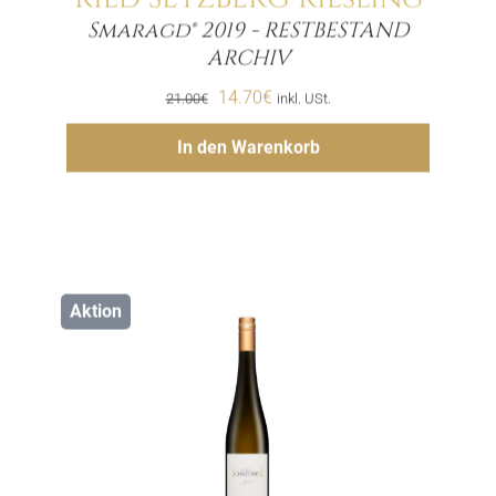
Smaragd® 2019 - RESTBESTAND
Menge
ARCHIV
Ursprünglicher
Aktueller
14.70
€
21.00
€
inkl. USt.
Preis
Preis
Hinzufügen
In den Warenkorb
war:
ist:
21.00€
14.70€.
Aktion