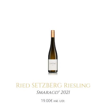
Ried SETZBERG Riesling
Menge
Smaragd® 2021
19.00
€
inkl. USt.