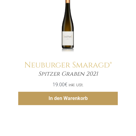
Neuburger Smaragd®
Menge
Spitzer Graben 2021
19.00
€
inkl. USt.
Hinzufügen
In den Warenkorb