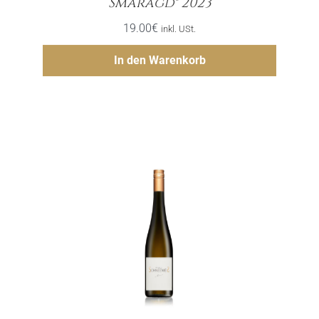
Smaragd® 2023
19.00
€
inkl. USt.
Hinzufügen
In den Warenkorb