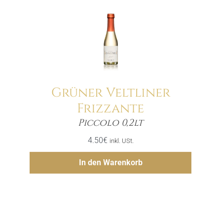
Grüner Veltliner
Frizzante
Menge
Piccolo 0,2lt
4.50
€
inkl. USt.
Hinzufügen
In den Warenkorb