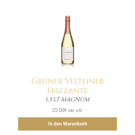
Grüner Veltliner
Frizzante
Menge
1,5 LT MAGNUM
25.00
€
inkl. USt.
Hinzufügen
In den Warenkorb