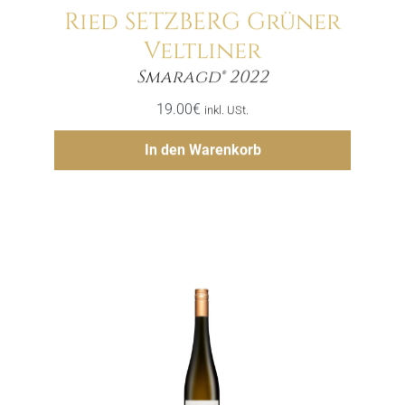
Ried SETZBERG Grüner
Veltliner
Menge
Smaragd® 2022
19.00
€
inkl. USt.
Hinzufügen
In den Warenkorb