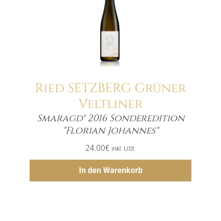
Ried SETZBERG Grüner
Veltliner
Smaragd® 2016 Sonderedition
Menge
"Florian Johannes"
24.00
€
inkl. USt.
Hinzufügen
In den Warenkorb