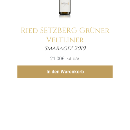
Ried SETZBERG Grüner
Veltliner
Menge
Smaragd® 2019
21.00
€
inkl. USt.
Hinzufügen
In den Warenkorb