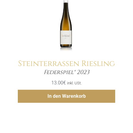
Steinterrassen Riesling
Menge
Federspiel® 2023
13.00
€
inkl. USt.
Hinzufügen
In den Warenkorb