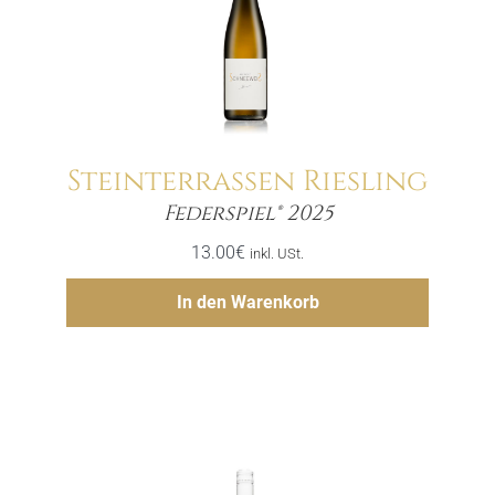
Steinterrassen Riesling
Menge
Federspiel® 2025
13.00
€
inkl. USt.
Hinzufügen
In den Warenkorb