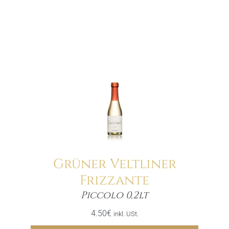
Grüner Veltliner
Frizzante
Menge
Piccolo 0,2lt
4.50
€
inkl. USt.