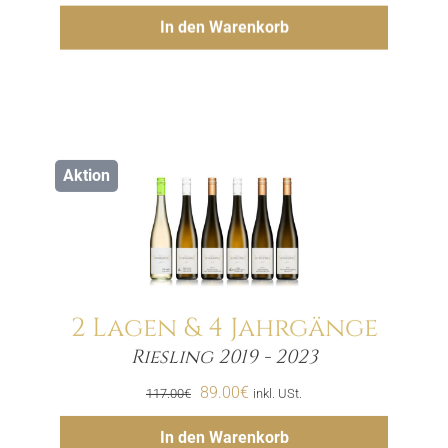
Preis
Preis
Hinzufügen
In den Warenkorb
war:
ist:
75.00€
69.00€.
Aktion
2 Lagen & 4 Jahrgänge
Riesling 2019 - 2023
Menge
Ursprünglicher
Aktueller
89.00
€
117.00
€
inkl. USt.
Preis
Preis
Hinzufügen
In den Warenkorb
war:
ist: