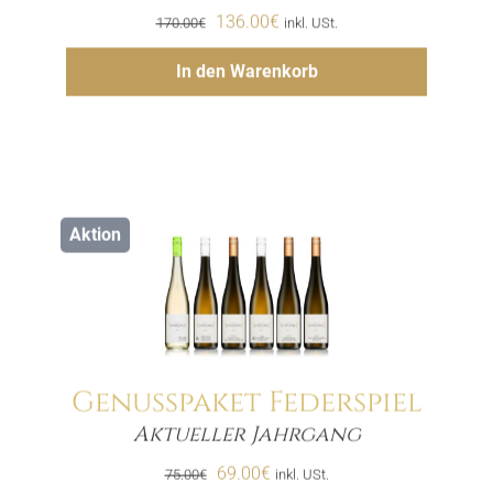
Ursprünglicher
Aktueller
136.00
€
170.00
€
inkl. USt.
Preis
Preis
Hinzufügen
In den Warenkorb
war:
ist:
170.00€
136.00€.
Aktion
Genusspaket Federspiel
Aktueller Jahrgang
Menge
Ursprünglicher
Aktueller
69.00
€
75.00
€
inkl. USt.