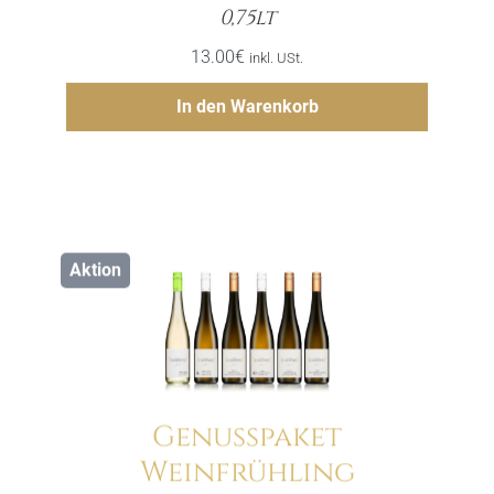
Menge
0,75lt
13.00
€
inkl. USt.
Hinzufügen
In den Warenkorb
Aktion
Genusspaket
Weinfrühling
Menge