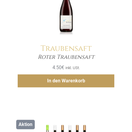
Traubensaft
Menge
Roter Traubensaft
4.50
€
inkl. USt.
Hinzufügen
In den Warenkorb
Aktion