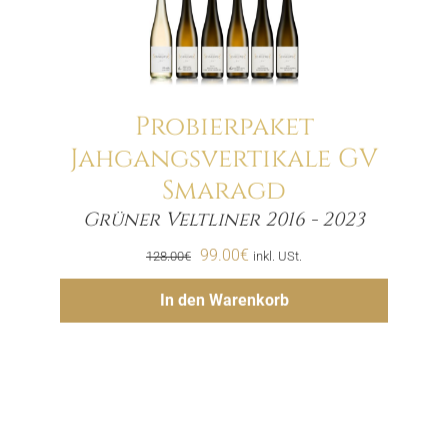
Probierpaket
Jahgangsvertikale GV
Smaragd
Menge
Grüner Veltliner 2016 - 2023
Ursprünglicher
Aktueller
99.00
€
128.00
€
inkl. USt.
Preis
Preis
Hinzufügen
In den Warenkorb
war:
ist:
128.00€
99.00€.