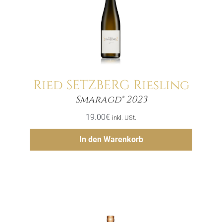
Ried SETZBERG Riesling
Menge
Smaragd® 2023
19.00
€
inkl. USt.
Hinzufügen
In den Warenkorb