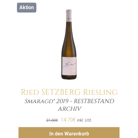
Aktion
Ried SETZBERG Riesling
Smaragd® 2019 - RESTBESTAND
Menge
ARCHIV
Ursprünglicher
Aktueller
14.70
€
21.00
€
inkl. USt.
Preis
Preis
Hinzufügen
In den Warenkorb
war:
ist: