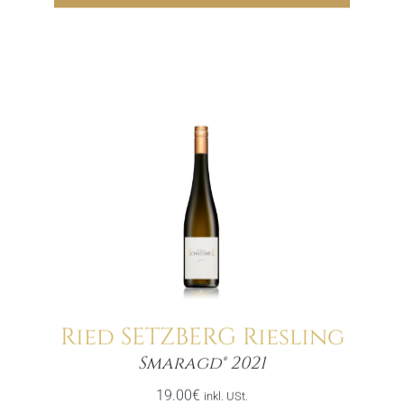
21.00€
14.70€.
Ried SETZBERG Riesling
Menge
Smaragd® 2021
19.00
€
inkl. USt.