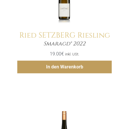
Ried SETZBERG Riesling
Menge
Smaragd® 2022
19.00
€
inkl. USt.
Hinzufügen
In den Warenkorb