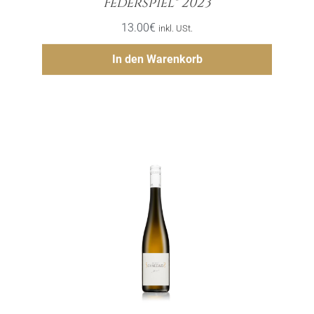
Federspiel® 2023
13.00
€
inkl. USt.
Hinzufügen
In den Warenkorb