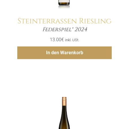
Steinterrassen Riesling
Menge
Federspiel® 2024
13.00
€
inkl. USt.
Hinzufügen
In den Warenkorb