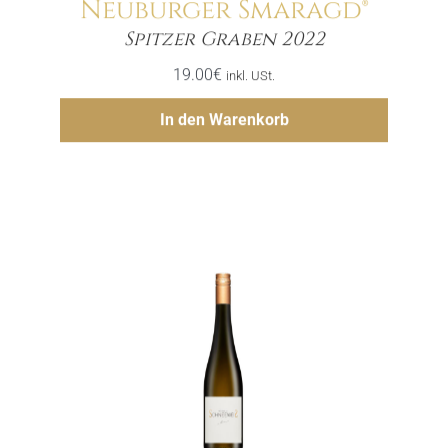
Neuburger Smaragd®
Menge
Spitzer Graben 2022
19.00
€
inkl. USt.
Hinzufügen
In den Warenkorb