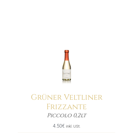
Grüner Veltliner
Frizzante
Menge
Piccolo 0,2lt
4.50
€
inkl. USt.