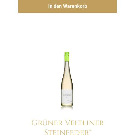
Preis
Preis
Hinzufügen
In den Warenkorb
war:
ist:
12.00€
9.50€.
Grüner Veltliner
Steinfeder®