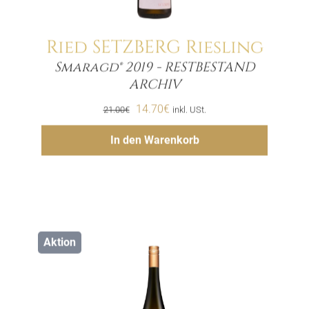
Ried SETZBERG Riesling
Smaragd® 2019 - RESTBESTAND
Menge
ARCHIV
Ursprünglicher
Aktueller
14.70
€
21.00
€
inkl. USt.
Preis
Preis
Hinzufügen
In den Warenkorb
war:
ist:
21.00€
14.70€.
Aktion