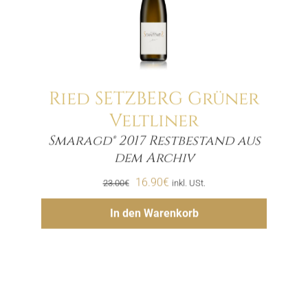
Ried SETZBERG Grüner
Veltliner
Smaragd® 2017 Restbestand aus
Menge
dem Archiv
Ursprünglicher
Aktueller
16.90
€
23.00
€
inkl. USt.
Preis
Preis
Hinzufügen
In den Warenkorb
war:
ist:
23.00€
16.90€.