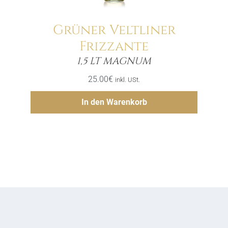
Grüner Veltliner
Frizzante
Menge
1,5 LT MAGNUM
25.00
€
inkl. USt.
Hinzufügen
In den Warenkorb