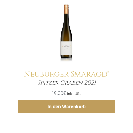
Neuburger Smaragd®
Menge
Spitzer Graben 2021
19.00
€
inkl. USt.
Hinzufügen
In den Warenkorb