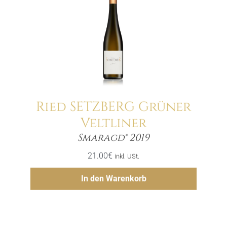
Ried SETZBERG Grüner
Veltliner
Menge
Smaragd® 2019
21.00
€
inkl. USt.
Hinzufügen
In den Warenkorb