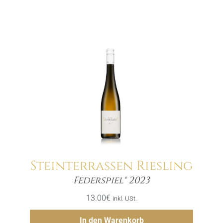
Steinterrassen Riesling
Menge
Federspiel® 2023
13.00
€
inkl. USt.
Hinzufügen
In den Warenkorb