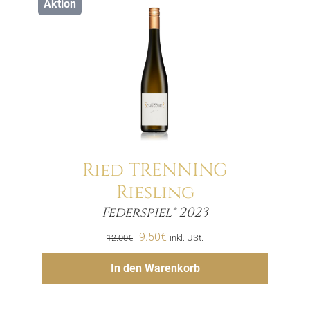
Aktion
Ried TRENNING
Riesling
Menge
Federspiel® 2023
Ursprünglicher
Aktueller
9.50
€
12.00
€
inkl. USt.
Preis
Preis
Hinzufügen
In den Warenkorb
war:
ist:
12.00€
9.50€.