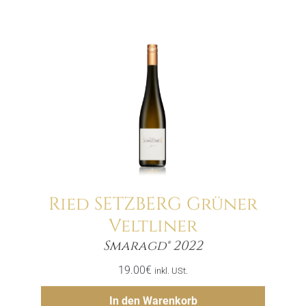
Ried SETZBERG Grüner
Veltliner
Menge
Smaragd® 2022
19.00
€
inkl. USt.
Hinzufügen
In den Warenkorb