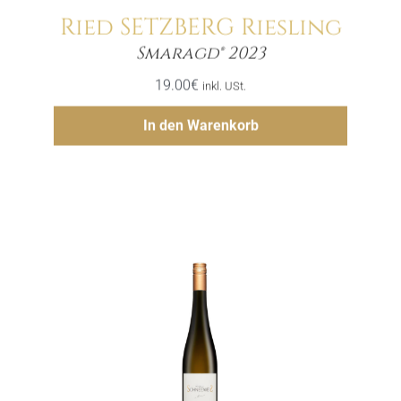
Ried SETZBERG Riesling
Menge
Smaragd® 2023
19.00
€
inkl. USt.
Hinzufügen
In den Warenkorb