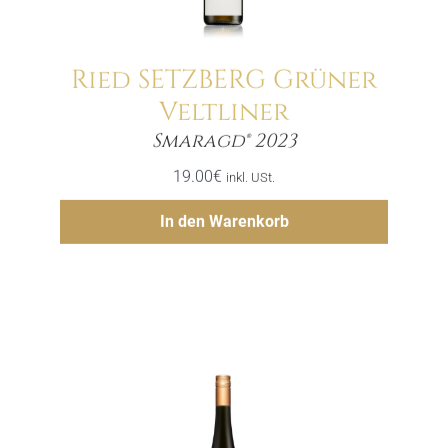
Ried SETZBERG Grüner
Veltliner
Menge
Smaragd® 2023
19.00
€
inkl. USt.
Hinzufügen
In den Warenkorb