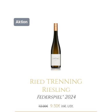
Aktion
Ried TRENNING
Riesling
Menge
Federspiel® 2024
Ursprünglicher
Aktueller
9.50
€
12.00
€
inkl. USt.