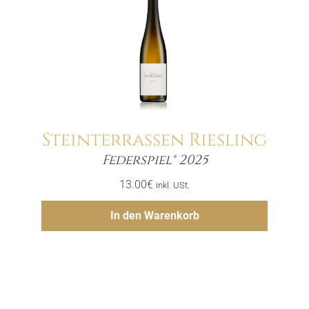
Steinterrassen Riesling
Menge
Federspiel® 2025
13.00
€
inkl. USt.
Hinzufügen
In den Warenkorb