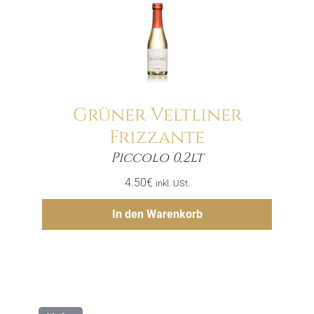
Grüner Veltliner
Frizzante
Menge
Piccolo 0,2lt
4.50
€
inkl. USt.
Hinzufügen
In den Warenkorb