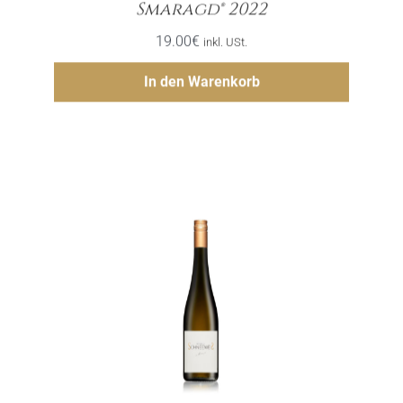
Menge
Smaragd® 2022
19.00
€
inkl. USt.
Hinzufügen
In den Warenkorb