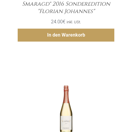
Smaragd® 2016 Sonderedition
Menge
"Florian Johannes"
24.00
€
inkl. USt.
Hinzufügen
In den Warenkorb