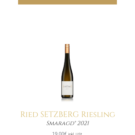
Ried SETZBERG Riesling
Menge
Smaragd® 2021
19.00
€
inkl. USt.