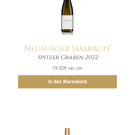
Neuburger Smaragd®
Menge
Spitzer Graben 2022
19.00
€
inkl. USt.
Hinzufügen
In den Warenkorb