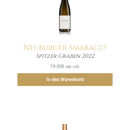
Neuburger Smaragd®
Menge
Spitzer Graben 2022
19.00
€
inkl. USt.
Hinzufügen
In den Warenkorb