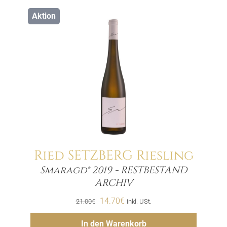
Aktion
Ried SETZBERG Riesling
Smaragd® 2019 - RESTBESTAND
Menge
ARCHIV
Ursprünglicher
Aktueller
14.70
€
21.00
€
inkl. USt.
Preis
Preis
Hinzufügen
In den Warenkorb
war:
ist: