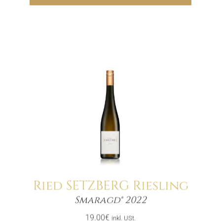
Ried SETZBERG Riesling
Menge
Smaragd® 2022
19.00
€
inkl. USt.