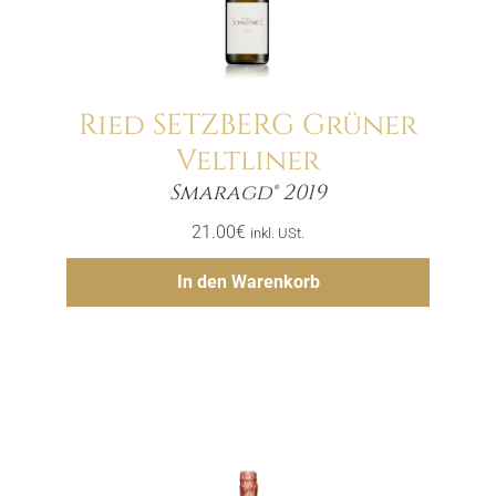
Ried SETZBERG Grüner
Veltliner
Menge
Smaragd® 2019
21.00
€
inkl. USt.
Hinzufügen
In den Warenkorb