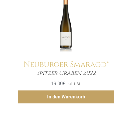
Neuburger Smaragd®
Menge
Spitzer Graben 2022
19.00
€
inkl. USt.
Hinzufügen
In den Warenkorb