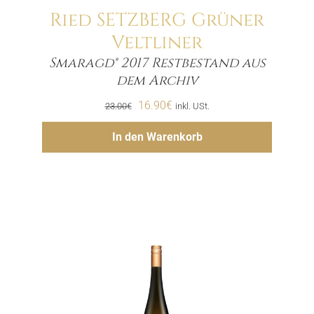
Ried SETZBERG Grüner
Veltliner
Smaragd® 2017 Restbestand aus
Menge
dem Archiv
Ursprünglicher
Aktueller
16.90
€
23.00
€
inkl. USt.
Preis
Preis
Hinzufügen
In den Warenkorb
war:
ist:
23.00€
16.90€.