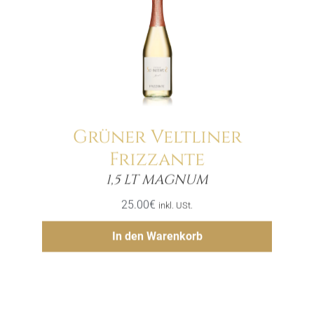
Grüner Veltliner
Frizzante
Menge
1,5 LT MAGNUM
25.00
€
inkl. USt.
Hinzufügen
In den Warenkorb