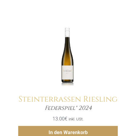
Steinterrassen Riesling
Menge
Federspiel® 2024
13.00
€
inkl. USt.
Hinzufügen
In den Warenkorb