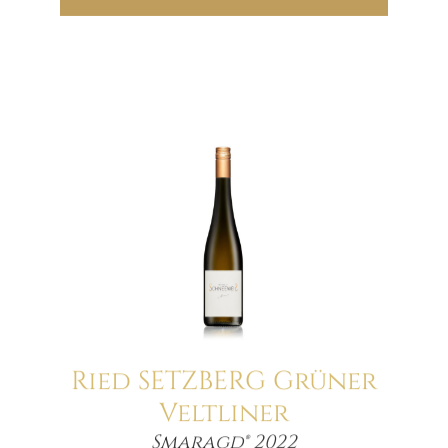
21.00€
14.70€.
Ried SETZBERG Grüner
Veltliner
Menge
Smaragd® 2022