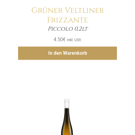
Grüner Veltliner
Frizzante
Menge
Piccolo 0,2lt
4.50
€
inkl. USt.
Hinzufügen
In den Warenkorb