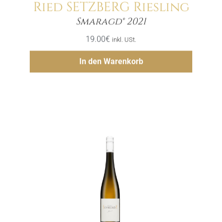
Ried SETZBERG Riesling
Menge
Smaragd® 2021
19.00
€
inkl. USt.
Hinzufügen
In den Warenkorb