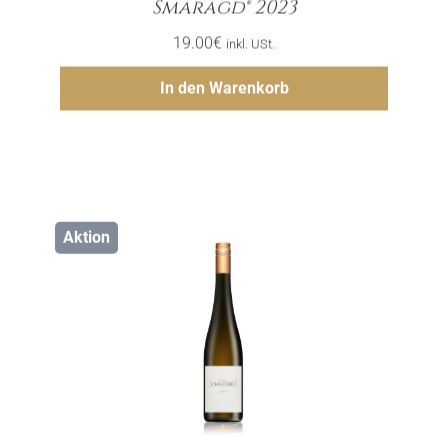
Smaragd® 2023
19.00
€
inkl. USt.
Hinzufügen
In den Warenkorb
Aktion