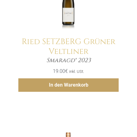
Ried SETZBERG Grüner
Veltliner
Menge
Smaragd® 2023
19.00
€
inkl. USt.
Hinzufügen
In den Warenkorb