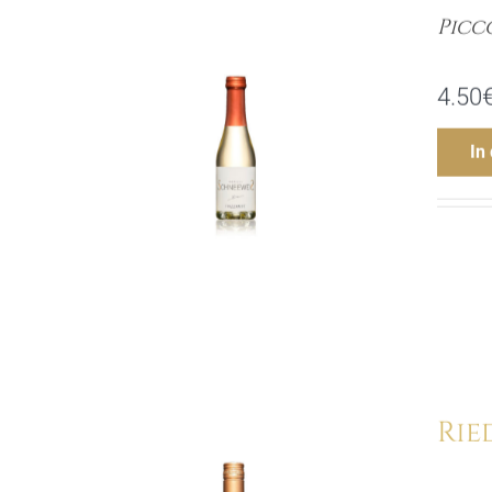
Picc
4.50
In
Rie