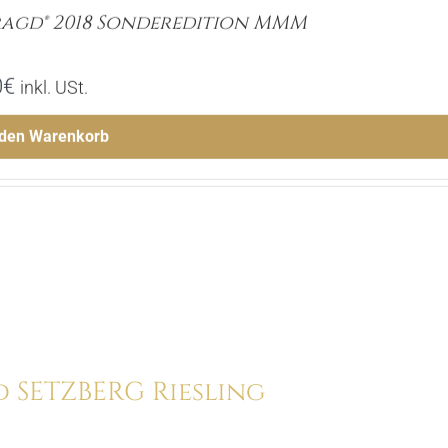
agd® 2018 Sonderedition MMM
0
€
inkl. USt.
 den Warenkorb
Menge
Hinzufügen
d SETZBERG Riesling