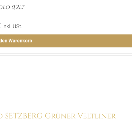
olo 0,2lt
€
inkl. USt.
 den Warenkorb
Menge
Hinzufügen
d SETZBERG Grüner Veltliner