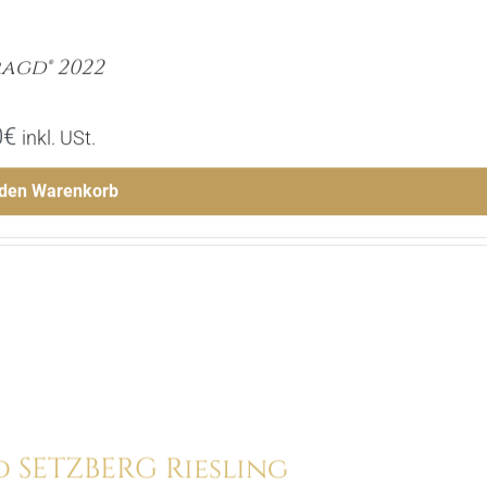
agd® 2022
0
€
inkl. USt.
 den Warenkorb
Menge
Hinzufügen
d SETZBERG Riesling