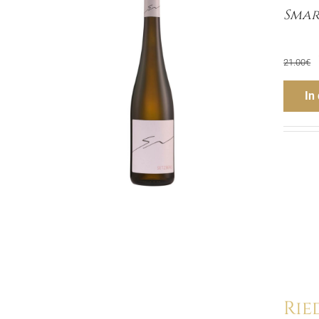
Smar
21.00
€
In
Rie