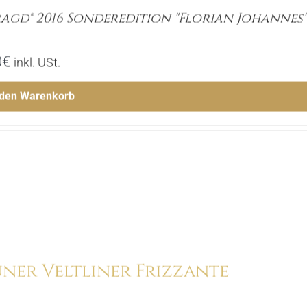
agd® 2016 Sonderedition "Florian Johannes
0
€
inkl. USt.
 den Warenkorb
Menge
Hinzufügen
ner Veltliner Frizzante