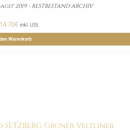
agd® 2019 - RESTBESTAND ARCHIV
Ursprünglicher
Aktueller
14.70
€
inkl. USt.
Preis
Preis
 den Warenkorb
war:
ist:
Menge
21.00€
14.70€.
Hinzufügen
d SETZBERG Grüner Veltliner