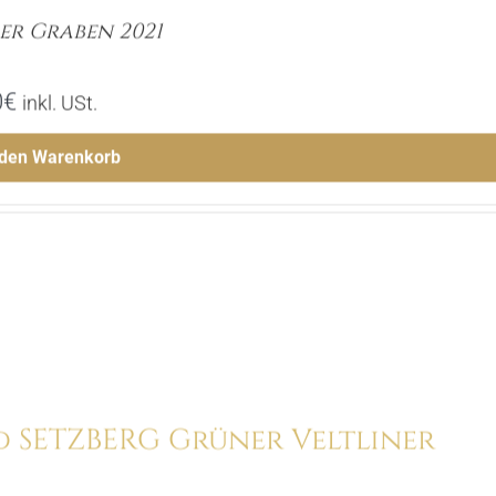
zer Graben 2021
0
€
inkl. USt.
 den Warenkorb
Menge
Hinzufügen
d SETZBERG Grüner Veltliner