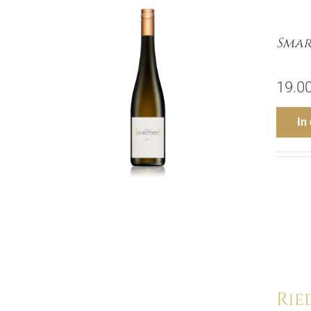
Smar
19.0
In
Rie