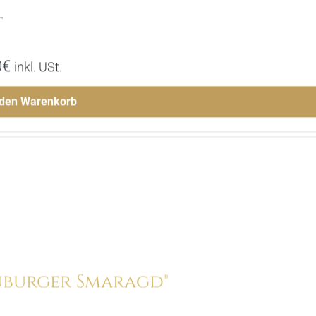
t
0
€
inkl. USt.
 den Warenkorb
Menge
Hinzufügen
burger Smaragd®