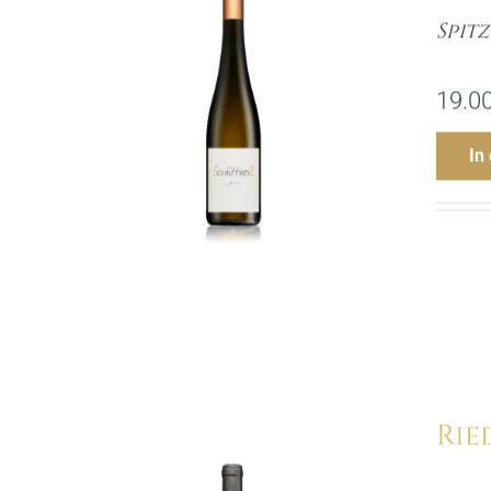
Spit
19.0
In
Rie