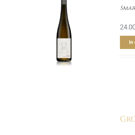
Smar
24.0
In
Grü