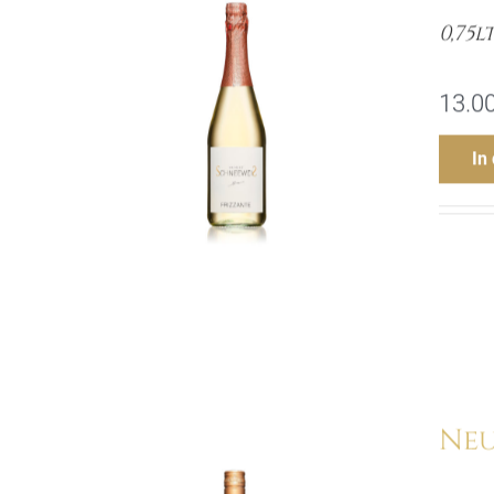
0,75l
13.0
In
Neu