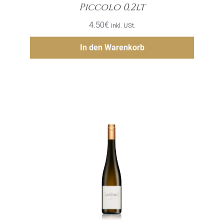
Menge
Piccolo 0,2lt
4.50
€
inkl. USt.
Hinzufügen
In den Warenkorb