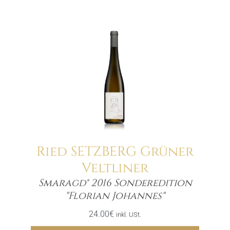
Ried SETZBERG Grüner
Veltliner
Smaragd® 2016 Sonderedition
Menge
"Florian Johannes"
24.00
€
inkl. USt.