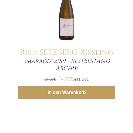
Ried SETZBERG Riesling
Smaragd® 2019 - RESTBESTAND
Menge
ARCHIV
Ursprünglicher
Aktueller
14.70
€
21.00
€
inkl. USt.
Preis
Preis
Hinzufügen
In den Warenkorb
war:
ist:
21.00€
14.70€.