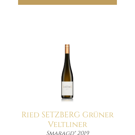
Ried SETZBERG Grüner
Veltliner
Menge
Smaragd® 2019