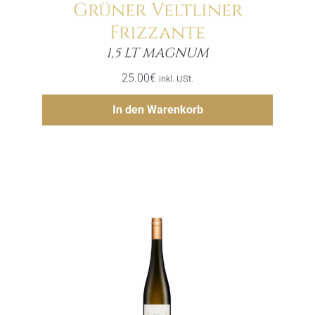
Grüner Veltliner
Frizzante
Menge
1,5 LT MAGNUM
25.00
€
inkl. USt.
Hinzufügen
In den Warenkorb