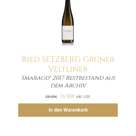
Ried SETZBERG Grüner
Veltliner
Smaragd® 2017 Restbestand aus
Menge
dem Archiv
Ursprünglicher
Aktueller
16.90
€
23.00
€
inkl. USt.
Preis
Preis
Hinzufügen
In den Warenkorb
war:
ist:
23.00€
16.90€.