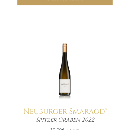
Neuburger Smaragd®
Menge
Spitzer Graben 2022
19.00
€
inkl. USt.