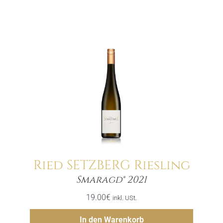
Ried SETZBERG Riesling
Menge
Smaragd® 2021
19.00
€
inkl. USt.
Hinzufügen
In den Warenkorb