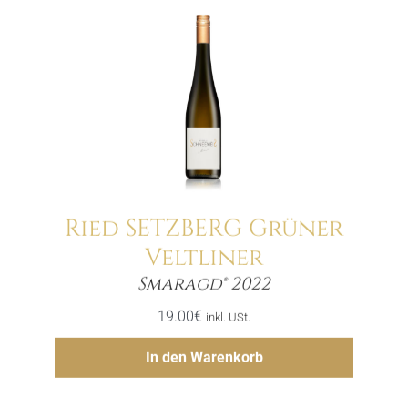
Ried SETZBERG Grüner
Veltliner
Menge
Smaragd® 2022
19.00
€
inkl. USt.
Hinzufügen
In den Warenkorb