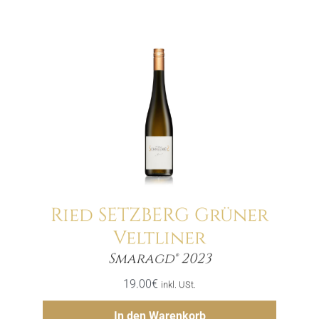
Ried SETZBERG Grüner
Veltliner
Menge
Smaragd® 2023
19.00
€
inkl. USt.
Hinzufügen
In den Warenkorb