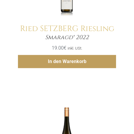
Ried SETZBERG Riesling
Menge
Smaragd® 2022
19.00
€
inkl. USt.
Hinzufügen
In den Warenkorb