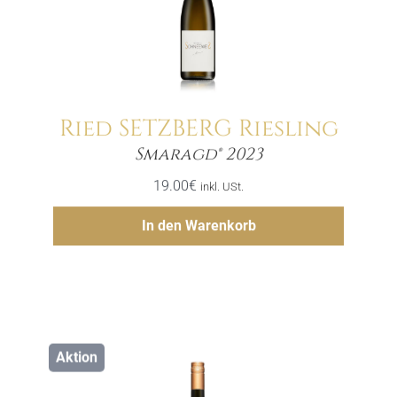
Ried SETZBERG Riesling
Menge
Smaragd® 2023
19.00
€
inkl. USt.
Hinzufügen
In den Warenkorb
Aktion